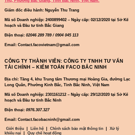
Thụ, Phường Bắc Giang, Tỉnh Bắc Ninh, Việt Nam.
Giám đốc điều hành: Nguyễn Thu Trang
Mã số Doanh nghiệp:
2400899402 – Ngày cấp: 02/12/2020 tại Sở Kế
hoạch và Đầu tư tỉnh Bắc Giang
Điện thoại:
02046 289 789 / 0904 045 113
Email: Contact.facovietnam@gmail.com
CÔNG TY THÀNH VIÊN: CÔNG TY TNHH TƯ VẤN
TÀI CHÍNH – KIỂM TOÁN FACO BẮC NINH
Địa chỉ: Tầng 4, khu Trung tâm Thương mại Hoàng Gia, đường Lạc
Long Quân, Phường Kinh Bắc, Tỉnh Bắc Ninh, Việt Nam
Mã số Doanh nghiệp:
2301161212 – Ngày cấp: 29/12/2020 tại Sở Kế
hoạch và Đầu tư tỉnh Bắc Ninh
Điện thoại:
0976.307.327
Email: Contact.facobacninh@gmail.com
Giới thiệu
|
Liên hệ
|
Chính sách bảo mật thông tin
|
Xử lý
khiếu nại
|
Quy chế hoạt động