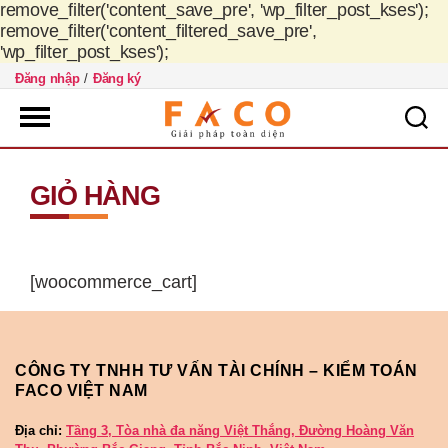
remove_filter('content_save_pre', 'wp_filter_post_kses');
remove_filter('content_filtered_save_pre',
'wp_filter_post_kses');
Đăng nhập
/
Đăng ký
FACO
Việt
GIỎ HÀNG
Nam
[woocommerce_cart]
CÔNG TY TNHH TƯ VẤN TÀI CHÍNH – KIỂM TOÁN
FACO VIỆT NAM
Địa chỉ:
Tầng 3, Tòa nhà đa năng Việt Thắng, Đường Hoàng Văn