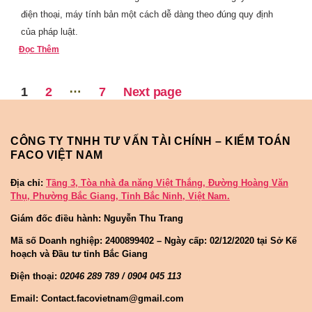
điện thoại, máy tính bản một cách dễ dàng theo đúng quy định
của pháp luật.
Đọc Thêm
…
Trang
Trang
Trang
1
2
7
Next page
CÔNG TY TNHH TƯ VẤN TÀI CHÍNH – KIỂM TOÁN
FACO VIỆT NAM
Địa chỉ:
Tầng 3, Tòa nhà đa năng Việt Thắng, Đường Hoàng Văn
Thụ, Phường Bắc Giang, Tỉnh Bắc Ninh, Việt Nam.
Giám đốc điều hành: Nguyễn Thu Trang
Mã số Doanh nghiệp:
2400899402 – Ngày cấp: 02/12/2020 tại Sở Kế
hoạch và Đầu tư tỉnh Bắc Giang
Điện thoại:
02046 289 789 / 0904 045 113
Email: Contact.facovietnam@gmail.com