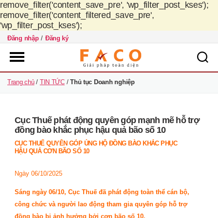
remove_filter('content_save_pre', 'wp_filter_post_kses');
remove_filter('content_filtered_save_pre',
'wp_filter_post_kses');
Đăng nhập
/
Đăng ký
FACO
Trang chủ
/
TIN TỨC
/
Thủ tục Doanh nghiệp
Việt
Nam
Phân
Cục Thuế phát động quyên góp mạnh mẽ hỗ trợ
trang
đồng bào khắc phục hậu quả bão số 10
CỤC THUẾ QUYÊN GÓP ỦNG HỘ ĐỒNG BÀO KHẮC PHỤC
bài
HẬU QUẢ CƠN BÃO SỐ 10
viết
Ngày 06/10/2025
Sáng ngày 06/10, Cục Thuế đã phát động toàn thể cán bộ,
công chức và người lao động tham gia quyên góp hỗ trợ
đồng bào bị ảnh hưởng bởi cơn bão số 10.