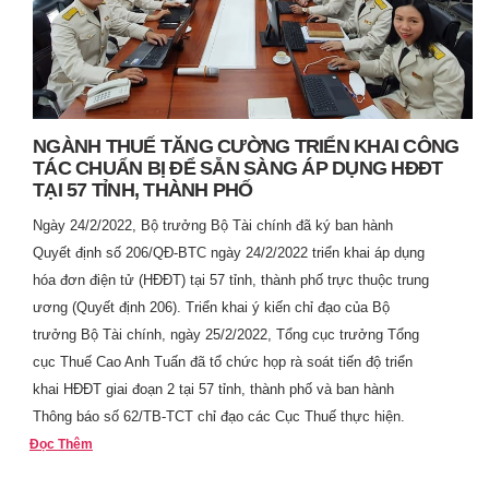
NGÀNH THUẾ TĂNG CƯỜNG TRIỂN KHAI CÔNG
TÁC CHUẨN BỊ ĐỂ SẴN SÀNG ÁP DỤNG HĐĐT
TẠI 57 TỈNH, THÀNH PHỐ
Ngày 24/2/2022, Bộ trưởng Bộ Tài chính đã ký ban hành
Quyết định số 206/QĐ-BTC ngày 24/2/2022 triển khai áp dụng
hóa đơn điện tử (HĐĐT) tại 57 tỉnh, thành phố trực thuộc trung
ương (Quyết định 206). Triển khai ý kiến chỉ đạo của Bộ
trưởng Bộ Tài chính, ngày 25/2/2022, Tổng cục trưởng Tổng
cục Thuế Cao Anh Tuấn đã tổ chức họp rà soát tiến độ triển
khai HĐĐT giai đoạn 2 tại 57 tỉnh, thành phố và ban hành
Thông báo số 62/TB-TCT chỉ đạo các Cục Thuế thực hiện.
Đọc Thêm