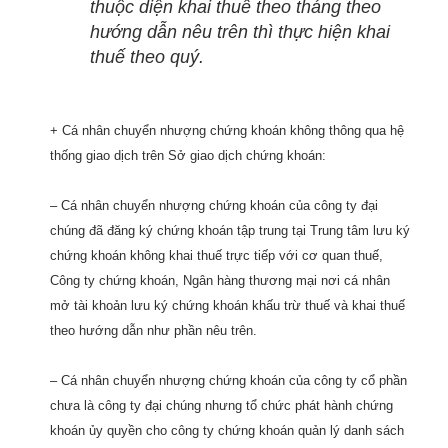
thuộc diện khai thuế theo tháng theo
hướng dẫn nêu trên thì thực hiện khai
thuế theo quý.
+ Cá nhân chuyển nhượng chứng khoán không thông qua hệ
thống giao dịch trên Sở giao dịch chứng khoán:
– Cá nhân chuyển nhượng chứng khoán của công ty đại
chúng đã đăng ký chứng khoán tập trung tại Trung tâm lưu ký
chứng khoán không khai thuế trực tiếp với cơ quan thuế,
Công ty chứng khoán, Ngân hàng thương mại nơi cá nhân
mở tài khoản lưu ký chứng khoán khấu trừ thuế và khai thuế
theo hướng dẫn như phần nêu trên.
– Cá nhân chuyển nhượng chứng khoán của công ty cổ phần
chưa là công ty đại chúng nhưng tổ chức phát hành chứng
khoán ủy quyền cho công ty chứng khoán quản lý danh sách