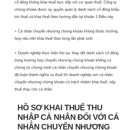
cổ đông không khai thuế trực tiếp với cơ quan thuế, Công ty
chứng khoán được ủy quyền quản lý danh sách cổ đông khấu
trừ thuế và khai thuế theo hướng dẫn tại khoản 1 Điều này.
+ Cá nhân chuyển nhượng chứng khoán không thuộc trường
hợp nêu trên khai thuế theo từng lần phát sinh.
+ Doanh nghiệp thực hiện thủ tục thay đổi danh sách cổ đông
trong trường hợp chuyển nhượng chứng khoán không có
chứng từ chứng minh cá nhân chuyển nhượng chứng khoán
đã hoàn thành nghĩa vụ thuế thì doanh nghiệp nơi cá nhân
chuyển nhượng chứng khoán có trách nhiệm khai thuế, nộp
thuế thay cho cá nhân.
HỒ SƠ KHAI THUẾ THU
NHẬP CÁ NHÂN ĐỐI VỚI CÁ
NHÂN CHUYỂN NHƯỢNG