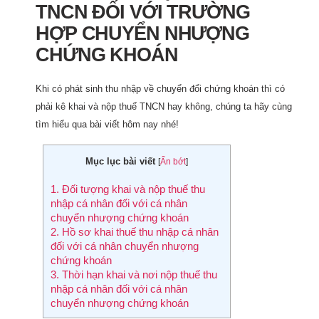
TNCN ĐỐI VỚI TRƯỜNG
HỢP CHUYỂN NHƯỢNG
CHỨNG KHOÁN
Khi có phát sinh thu nhập về chuyển đổi chứng khoán thì có
phải kê khai và nộp thuế TNCN hay không, chúng ta hãy cùng
tìm hiểu qua bài viết hôm nay nhé!
Mục lục bài viết
[
Ẩn bớt
]
1.
Đối tượng khai và nộp thuế thu
nhập cá nhân đối với cá nhân
chuyển nhượng chứng khoán
2.
Hồ sơ khai thuế thu nhập cá nhân
đối với cá nhân chuyển nhượng
chứng khoán
3.
Thời hạn khai và nơi nộp thuế thu
nhập cá nhân đối với cá nhân
chuyển nhượng chứng khoán