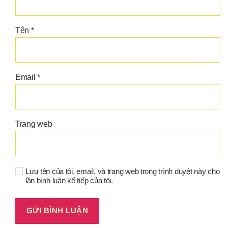
Tên
*
Email
*
Trang web
Lưu tên của tôi, email, và trang web trong trình duyệt này cho
lần bình luận kế tiếp của tôi.