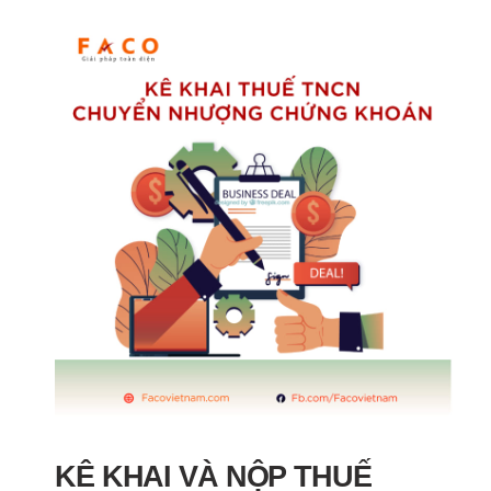
KÊ KHAI VÀ NỘP THUẾ