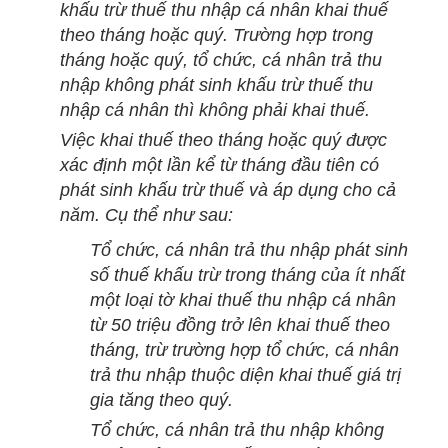
khấu trừ thuế thu nhập cá nhân khai thuế
theo tháng hoặc quý. Trường hợp trong
tháng hoặc quý, tổ chức, cá nhân trả thu
nhập không phát sinh khấu trừ thuế thu
nhập cá nhân thì không phải khai thuế.
Việc khai thuế theo tháng hoặc quý được
xác định một lần kể từ tháng đầu tiên có
phát sinh khấu trừ thuế và áp dụng cho cả
năm. Cụ thể như sau:
Tổ chức, cá nhân trả thu nhập phát sinh
số thuế khấu trừ trong tháng của ít nhất
một loại tờ khai thuế thu nhập cá nhân
từ 50 triệu đồng trở lên khai thuế theo
tháng, trừ trường hợp tổ chức, cá nhân
trả thu nhập thuộc diện khai thuế giá trị
gia tăng theo quý.
Tổ chức, cá nhân trả thu nhập không