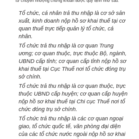
từ chuyển nhượng chứng khoán được quy định như sau:
Tổ chức, cá nhân trả thu nhập là cơ sở sản
xuất, kinh doanh nộp hồ sơ khai thuế tại cơ
quan thuế trực tiếp quản lý tổ chức, cá
nhân.
Tổ chức trả thu nhập là cơ quan Trung
ương; cơ quan thuộc, trực thuộc Bộ, ngành,
UBND cấp tỉnh; cơ quan cấp tỉnh nộp hồ sơ
khai thuế tại Cục Thuế nơi tổ chức đóng trụ
sở chính.
Tổ chức trả thu nhập là cơ quan thuộc, trực
thuộc UBND cấp huyện; cơ quan cấp huyện
nộp hồ sơ khai thuế tại Chi cục Thuế nơi tổ
chức đóng trụ sở chính.
Tổ chức trả thu nhập là các cơ quan ngoại
giao, tổ chức quốc tế, văn phòng đại diện
của các tổ chức nước ngoài nộp hồ sơ khai