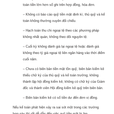
toán tiền lớn hơn số ghi trên hợp đồng, hóa đơn.
– Không có báo cáo quỹ tiền mặt định kì, thủ quỹ và kế
toán không thường xuyên đối chiếu.
– Hạch toán thu chi ngoại tệ theo các phương pháp
không nhất quán, không theo dõi nguyên tệ.
– Cuối kỳ không đánh giá lại ngoại tệ hoặc đánh giá
không theo tỷ giá ngoại tệ liên ngân hàng vào thời điểm
cuối năm.
– Chưa có biên bản tiền mặt tồn quỹ, biên bản kiểm kê
thiếu chữ ký của thủ quỹ và kế toán trưởng; không
thành lập hội đồng kiểm kê, không có chữ ký của Giám
đốc và thành viên Hội đồng kiểm kê quỹ trên biên bản.
– Biên bản kiểm kê có số tiền dư đến đơn vị đồng.
Nếu kế toán phát hiện xảy ra sai sót một trong các trường
hợp này thì rất dễ dẫn đến việc quỹ tiền mặt bị âm.