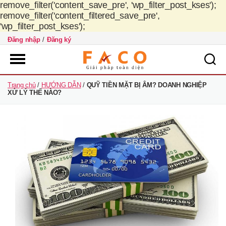
remove_filter('content_save_pre', 'wp_filter_post_kses');
remove_filter('content_filtered_save_pre',
'wp_filter_post_kses');
Đăng nhập
/
Đăng ký
FACO
Trang chủ
/
HƯỚNG DẪN
/
QUỸ TIỀN MẶT BỊ ÂM? DOANH NGHIỆP
Việt
XỬ LÝ THẾ NÀO?
Nam