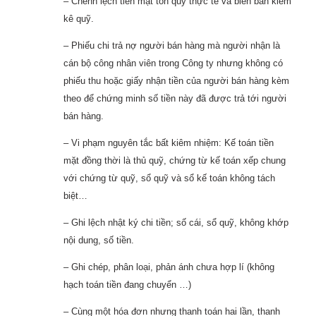
– Chênh lệch tiền mặt tồn quỹ thực tế và biên bản kiểm
kê quỹ.
– Phiếu chi trả nợ người bán hàng mà người nhận là
cán bộ công nhân viên trong Công ty nhưng không có
phiếu thu hoặc giấy nhận tiền của người bán hàng kèm
theo để chứng minh số tiền này đã được trả tới người
bán hàng.
– Vi phạm nguyên tắc bất kiêm nhiệm: Kế toán tiền
mặt đồng thời là thủ quỹ, chứng từ kế toán xếp chung
với chứng từ quỹ, sổ quỹ và sổ kế toán không tách
biệt…
– Ghi lệch nhật ký chi tiền; số cái, sổ quỹ, không khớp
nội dung, số tiền.
– Ghi chép, phân loại, phản ánh chưa hợp lí (không
hạch toán tiền đang chuyển …)
– Cùng một hóa đơn nhưng thanh toán hai lần, thanh