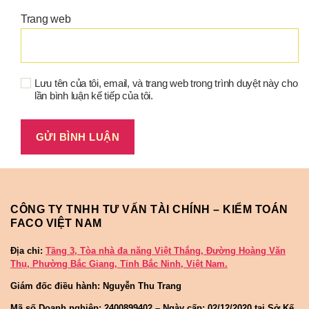
Trang web
Lưu tên của tôi, email, và trang web trong trình duyệt này cho
lần bình luận kế tiếp của tôi.
CÔNG TY TNHH TƯ VẤN TÀI CHÍNH – KIỂM TOÁN
FACO VIỆT NAM
Địa chỉ:
Tầng 3, Tòa nhà đa năng Việt Thắng, Đường Hoàng Văn
Thụ, Phường Bắc Giang, Tỉnh Bắc Ninh, Việt Nam.
Giám đốc điều hành: Nguyễn Thu Trang
Mã số Doanh nghiệp:
2400899402 – Ngày cấp: 02/12/2020 tại Sở Kế