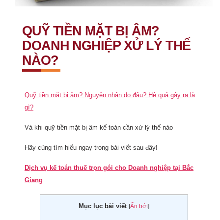
QUỸ TIỀN MẶT BỊ ÂM?
DOANH NGHIỆP XỬ LÝ THẾ
NÀO?
Quỹ tiền mặt bị âm? Nguyên nhân do đâu? Hệ quả gây ra là
gì?
Và khi quỹ tiền mặt bị âm kế toán cần xử lý thế nào
Hãy cùng tìm hiểu ngay trong bài viết sau đây!
Dịch vụ kế toán thuế trọn gói cho Doanh nghiệp tại Bắc
Giang
Mục lục bài viết
[
Ẩn bớt
]