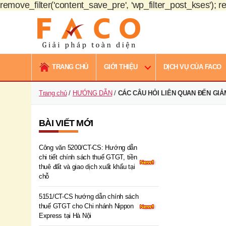
remove_filter('content_save_pre', 'wp_filter_post_kses'); re
FACO
Việt
TRANG CHỦ
GIỚI THIỆU
DỊCH VỤ CỦA FACO
Nam
Trang chủ
/
HƯỚNG DẪN
/
CÁC CÂU HỎI LIÊN QUAN ĐẾN GI
BÀI VIẾT MỚI
Công văn 5200/CT-CS: Hướng dẫn
chi tiết chính sách thuế GTGT, tiền
thuê đất và giao dịch xuất khẩu tại
chỗ
5151/CT-CS hướng dẫn chính sách
thuế GTGT cho Chi nhánh Nippon
Express tại Hà Nội