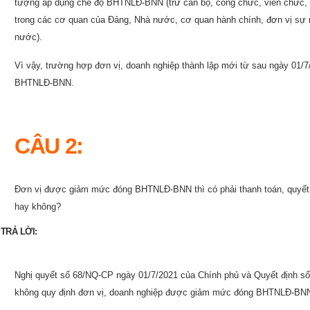
tượng áp dụng chế độ BHTNLĐ-BNN (trừ cán bộ, công chức, viên chức, n
trong các cơ quan của Đảng, Nhà nước, cơ quan hành chính, đơn vị sự
nước).
Vì vậy, trường hợp đơn vị, doanh nghiệp thành lập mới từ sau ngày 01/
BHTNLĐ-BNN.
CÂU 2:
Đơn vị được giảm mức đóng BHTNLĐ-BNN thì có phải thanh toán, quyết
hay không?
TRẢ LỜI:
Nghị quyết số 68/NQ-CP ngày 01/7/2021 của Chính phủ và Quyết định s
không quy định đơn vị, doanh nghiệp được giảm mức đóng BHTNLĐ-BNN