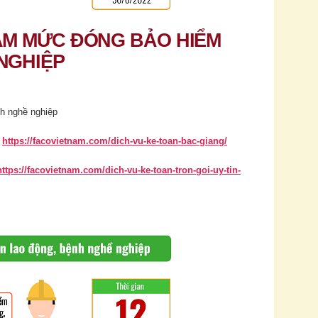
IẢM MỨC ĐÓNG BẢO HIỂM
NGHIỆP
nh nghề nghiệp
:
https://facovietnam.com/dich-vu-ke-toan-bac-giang/
https://facovietnam.com/dich-vu-ke-toan-tron-goi-uy-tin-