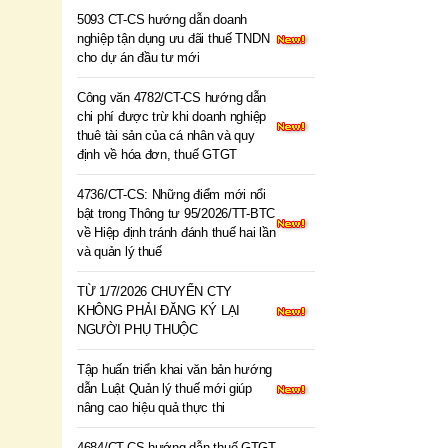
5093 CT-CS hướng dẫn doanh
nghiệp tận dụng ưu đãi thuế TNDN
cho dự án đầu tư mới
Công văn 4782/CT-CS hướng dẫn
chi phí được trừ khi doanh nghiệp
thuê tài sản của cá nhân và quy
định về hóa đơn, thuế GTGT
4736/CT-CS: Những điểm mới nổi
bật trong Thông tư 95/2026/TT-BTC
về Hiệp định tránh đánh thuế hai lần
và quản lý thuế
TỪ 1/7/2026 CHUYỂN CTY
KHÔNG PHẢI ĐĂNG KÝ LẠI
NGƯỜI PHỤ THUỘC
Tập huấn triển khai văn bản hướng
dẫn Luật Quản lý thuế mới giúp
nâng cao hiệu quả thực thi
4684/CT-CS hướng dẫn thuế GTGT