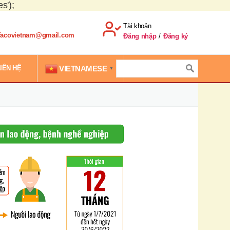
s');
Tài khoản
.facovietnam@gmail.com
Đăng nhập
/
Đăng ký
VIETNAMESE
IÊN HỆ
▼