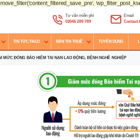
move_filter('content_filtered_save_pre', 'wp_filter_post_kse
Tư vấn miễn phí
Email
02046 289 789
Contact
TIN TỨC FACO
BẢN TIN THUẾ
TUYỂN DỤNG
L
ẢM MỨC ĐÓNG BẢO HIỂM TAI NẠN LAO ĐỘNG, BỆNH NGHỀ NGHIỆP