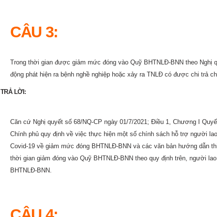
CÂU 3:
Trong thời gian được giảm mức đóng vào Quỹ BHTNLĐ-BNN theo Nghị qu
động phát hiện ra bệnh nghề nghiệp hoặc xảy ra TNLĐ có được chi trả c
TRẢ LỜI:
Căn cứ Nghị quyết số 68/NQ-CP ngày 01/7/2021; Điều 1, Chương I Quyế
Chính phủ quy định về việc thực hiện một số chính sách hỗ trợ người la
Covid-19 về giảm mức đóng BHTNLĐ-BNN và các văn bản hướng dẫn thi h
thời gian giảm đóng vào Quỹ BHTNLĐ-BNN theo quy định trên, người la
BHTNLĐ-BNN.
CÂU 4: