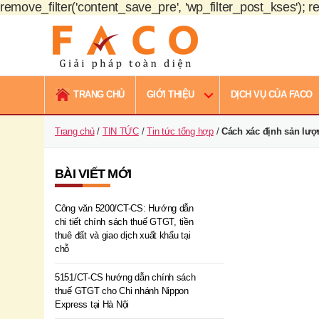
remove_filter('content_save_pre', 'wp_filter_post_kses'); re
FACO
Việt
TRANG CHỦ
GIỚI THIỆU
DỊCH VỤ CỦA FACO
Nam
Trang chủ
/
TIN TỨC
/
Tin tức tổng hợp
/
Cách xác định sản lượn
BÀI VIẾT MỚI
Công văn 5200/CT-CS: Hướng dẫn
chi tiết chính sách thuế GTGT, tiền
thuê đất và giao dịch xuất khẩu tại
chỗ
5151/CT-CS hướng dẫn chính sách
thuế GTGT cho Chi nhánh Nippon
Express tại Hà Nội