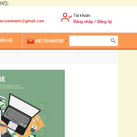
s');
Tài khoản
.facovietnam@gmail.com
Đăng nhập
/
Đăng ký
VIETNAMESE
IÊN HỆ
▼