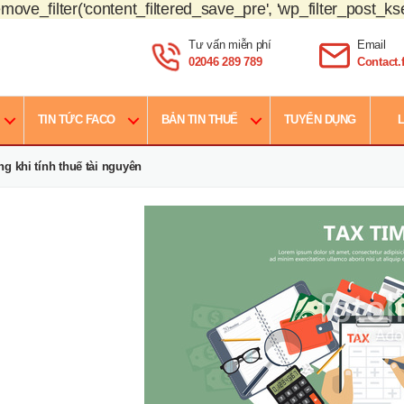
move_filter('content_filtered_save_pre', 'wp_filter_post_kse
Tư vấn miễn phí
Email
02046 289 789
Contact
TIN TỨC FACO
BẢN TIN THUẾ
TUYỂN DỤNG
L
g khi tính thuế tài nguyên