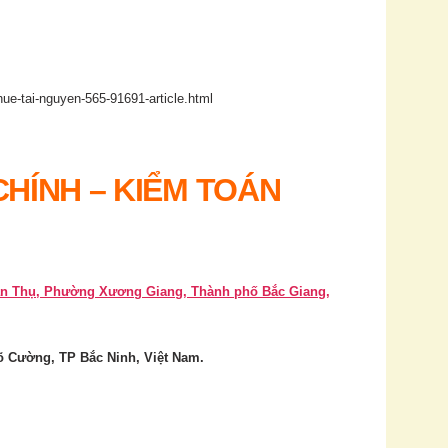
thue-tai-nguyen-565-91691-article.html
CHÍNH – KIỂM TOÁN
ăn Thụ, Phường Xương Giang, Thành phố Bắc Giang,
õ Cường, TP Bắc Ninh, Việt Nam.