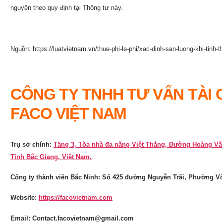
nguyên theo quy định tại Thông tư này.
Nguồn: https://luatvietnam.vn/thue-phi-le-phi/xac-dinh-san-luong-khi-tinh-
CÔNG TY TNHH TƯ VẤN TÀI 
FACO VIỆT NAM
Trụ sở chính:
Tầng 3, Tòa nhà đa năng Việt Thắng, Đường Hoàng V
Tỉnh Bắc Giang, Việt Nam.
Công ty thành viên Bắc Ninh: Số 425 đường Nguyễn Trãi, Phường V
Website:
https://facovietnam.com
Email: Contact.facovietnam@gmail.com