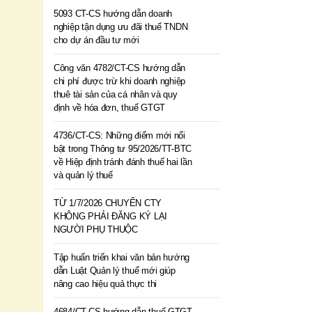
5093 CT-CS hướng dẫn doanh
nghiệp tận dụng ưu đãi thuế TNDN
cho dự án đầu tư mới
Công văn 4782/CT-CS hướng dẫn
chi phí được trừ khi doanh nghiệp
thuê tài sản của cá nhân và quy
định về hóa đơn, thuế GTGT
4736/CT-CS: Những điểm mới nổi
bật trong Thông tư 95/2026/TT-BTC
về Hiệp định tránh đánh thuế hai lần
và quản lý thuế
TỪ 1/7/2026 CHUYỂN CTY
KHÔNG PHẢI ĐĂNG KÝ LẠI
NGƯỜI PHỤ THUỘC
Tập huấn triển khai văn bản hướng
dẫn Luật Quản lý thuế mới giúp
nâng cao hiệu quả thực thi
4684/CT-CS hướng dẫn thuế GTGT