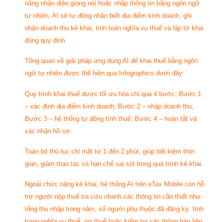
năng nhận diện giọng nói hoặc nhập thông tin bằng ngôn ngữ
tự nhiên, AI sẽ tự động nhận biết địa điểm kinh doanh, ghi
nhận doanh thu kê khai, tính toán nghĩa vụ thuế và lập tờ khai
đúng quy định.
Tổng quan về giải pháp ứng dụng AI để khai thuế bằng ngôn
ngữ tự nhiên được thể hiện qua Infographics dưới đây:
Quy trình khai thuế được tối ưu hóa chỉ qua 4 bước: Bước 1
– xác định địa điểm kinh doanh; Bước 2 – nhập doanh thu;
Bước 3 – hệ thống tự động tính thuế; Bước 4 – hoàn tất và
xác nhận hồ sơ.
Toàn bộ thủ tục chỉ mất từ 1 đến 2 phút, giúp tiết kiệm thời
gian, giảm thao tác và hạn chế sai sót trong quá trình kê khai.
Ngoài chức năng kê khai, hệ thống AI trên eTax Mobile còn hỗ
trợ người nộp thuế tra cứu nhanh các thông tin cần thiết như:
tổng thu nhập trong năm, số người phụ thuộc đã đăng ký, tình
trạng nghĩa vụ thuế, nợ thuế hoặc kiểm tra các thông báo liên