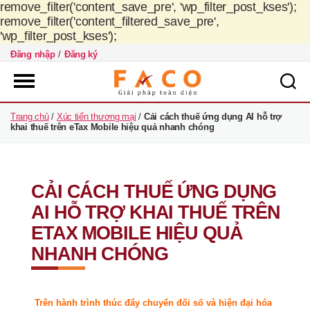
remove_filter('content_save_pre', 'wp_filter_post_kses');
remove_filter('content_filtered_save_pre',
'wp_filter_post_kses');
Đăng nhập
/
Đăng ký
FACO
Trang chủ
/
Xúc tiến thương mại
/
Cải cách thuế ứng dụng AI hỗ trợ
Việt
khai thuế trên eTax Mobile hiệu quả nhanh chóng
Nam
CẢI CÁCH THUẾ ỨNG DỤNG
AI HỖ TRỢ KHAI THUẾ TRÊN
ETAX MOBILE HIỆU QUẢ
NHANH CHÓNG
Trên hành trình thúc đẩy chuyển đổi số và hiện đại hóa