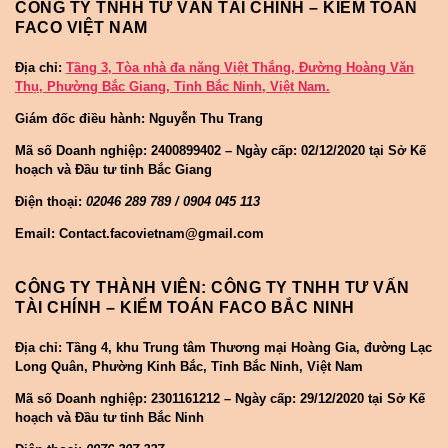
CÔNG TY TNHH TƯ VẤN TÀI CHÍNH – KIỂM TOÁN
FACO VIỆT NAM
Địa chỉ:
Tầng 3, Tòa nhà đa năng Việt Thắng, Đường Hoàng Văn
Thụ, Phường Bắc Giang, Tỉnh Bắc Ninh, Việt Nam.
Giám đốc điều hành: Nguyễn Thu Trang
Mã số Doanh nghiệp:
2400899402 – Ngày cấp: 02/12/2020 tại Sở Kế
hoạch và Đầu tư tỉnh Bắc Giang
Điện thoại:
02046 289 789 / 0904 045 113
Email: Contact.facovietnam@gmail.com
CÔNG TY THÀNH VIÊN: CÔNG TY TNHH TƯ VẤN
TÀI CHÍNH – KIỂM TOÁN FACO BẮC NINH
Địa chỉ: Tầng 4, khu Trung tâm Thương mại Hoàng Gia, đường Lạc
Long Quân, Phường Kinh Bắc, Tỉnh Bắc Ninh, Việt Nam
Mã số Doanh nghiệp:
2301161212 – Ngày cấp: 29/12/2020 tại Sở Kế
hoạch và Đầu tư tỉnh Bắc Ninh