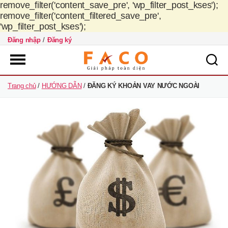
remove_filter('content_save_pre', 'wp_filter_post_kses');
remove_filter('content_filtered_save_pre',
'wp_filter_post_kses');
Đăng nhập
/
Đăng ký
FACO
Trang chủ
/
HƯỚNG DẪN
/
ĐĂNG KÝ KHOẢN VAY NƯỚC NGOÀI
Việt
Nam