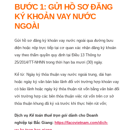
BƯỚC 1:
GỬI HỒ SƠ ĐĂNG
KÝ KHOẢN VAY NƯỚC
NGOÀI
Gửi hồ sơ đăng ký khoản vay nước ngoài qua đường bưu
điện hoặc nộp trực tiếp tại cơ quan xác nhận đăng ký khoản
vay theo thẩm quyền quy định tại Điều 13 Thông tư
25/2014/TT-NHNN trong thời hạn ba mươi (30) ngày.
Kể từ: Ngày ký thỏa thuận vay nước ngoài trung, dài hạn
hoặc ngày ký văn bản bảo lãnh đối với trường hợp khoản vay
có bảo lãnh hoặc ngày ký thỏa thuận rút vốn bằng văn bản đối
với trường hợp các bên thỏa thuận việc rút vốn trên cơ sở
thỏa thuận khung đã ký và trước khi thực hiện rút vốn;
Dịch vụ
Kế toán thuế trọn gói
dành cho Doanh
nghiệp tại Bắc Giang:
https://facovietnam.com/dich-
vu-ke-toan-bac-giang