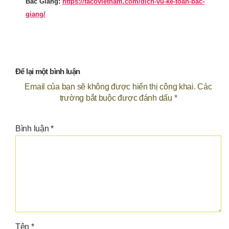
Bắc Giang:
https://facovietnam.com/dich-vu-ke-toan-bac-
giang/
Để lại một bình luận
Email của bạn sẽ không được hiển thị công khai.
Các
trường bắt buộc được đánh dấu
*
Bình luận
*
Tên
*