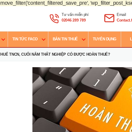
move_filter('content_filtered_save_pre', 'wp_filter_post_kse
Tư vấn miễn phí
Email
02046 289 789
Contact
TIN TỨC FACO
BẢN TIN THUẾ
TUYỂN DỤNG
L
HUẾ TNCN, CUỐI NĂM THẤT NGHIỆP CÓ ĐƯỢC HOÀN THUẾ?