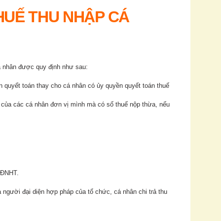
HUẾ THU NHẬP CÁ
á nhân được quy định như sau:
n quyết toán thay cho cá nhân có ủy quyền quyết toán thuế
ếu của các cá nhân đơn vị mình mà có số thuế nộp thừa, nếu
1/ĐNHT.
 người đại diện hợp pháp của tổ chức, cá nhân chi trả thu