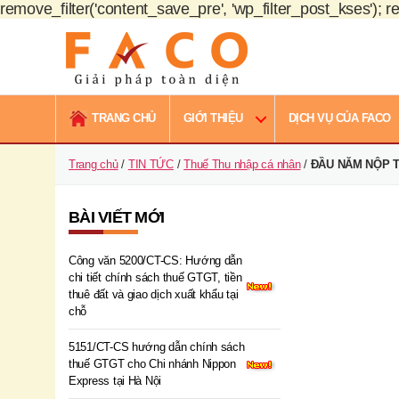
remove_filter('content_save_pre', 'wp_filter_post_kses'); re
FACO
Việt
TRANG CHỦ
GIỚI THIỆU
DỊCH VỤ CỦA FACO
Nam
Trang chủ
/
TIN TỨC
/
Thuế Thu nhập cá nhân
/
ĐẦU NĂM NỘP T
BÀI VIẾT MỚI
Công văn 5200/CT-CS: Hướng dẫn
chi tiết chính sách thuế GTGT, tiền
thuê đất và giao dịch xuất khẩu tại
chỗ
5151/CT-CS hướng dẫn chính sách
thuế GTGT cho Chi nhánh Nippon
Express tại Hà Nội