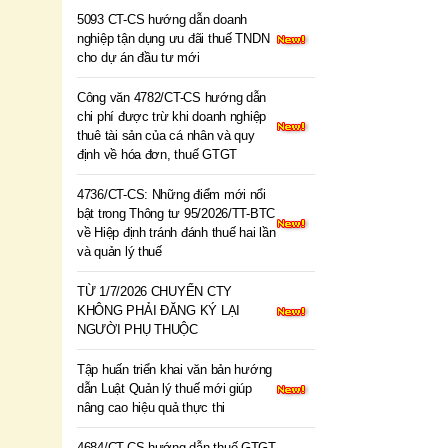
5093 CT-CS hướng dẫn doanh
nghiệp tận dụng ưu đãi thuế TNDN
cho dự án đầu tư mới
Công văn 4782/CT-CS hướng dẫn
chi phí được trừ khi doanh nghiệp
thuê tài sản của cá nhân và quy
định về hóa đơn, thuế GTGT
4736/CT-CS: Những điểm mới nổi
bật trong Thông tư 95/2026/TT-BTC
về Hiệp định tránh đánh thuế hai lần
và quản lý thuế
TỪ 1/7/2026 CHUYỂN CTY
KHÔNG PHẢI ĐĂNG KÝ LẠI
NGƯỜI PHỤ THUỘC
Tập huấn triển khai văn bản hướng
dẫn Luật Quản lý thuế mới giúp
nâng cao hiệu quả thực thi
4684/CT-CS hướng dẫn thuế GTGT