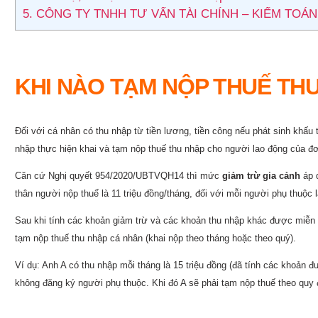
5.
CÔNG TY TNHH TƯ VẤN TÀI CHÍNH – KIỂM TOÁN
KHI NÀO TẠM NỘP THUẾ TH
Đối với cá nhân có thu nhập từ tiền lương, tiền công nếu phát sinh khấu
nhập thực hiện khai và tạm nộp thuế thu nhập cho người lao động của đơ
Căn cứ Nghị quyết 954/2020/UBTVQH14 thì mức
giảm trừ gia cảnh
áp d
thân người nộp thuế là 11 triệu đồng/tháng, đối với mỗi người phụ thuộc l
Sau khi tính các khoản giảm trừ và các khoản thu nhập khác được miễn t
tạm nộp thuế thu nhập cá nhân (khai nộp theo tháng hoặc theo quý).
Ví dụ: Anh A có thu nhập mỗi tháng là 15 triệu đồng (đã tính các khoản đ
không đăng ký người phụ thuộc. Khi đó A sẽ phải tạm nộp thuế theo quy đị