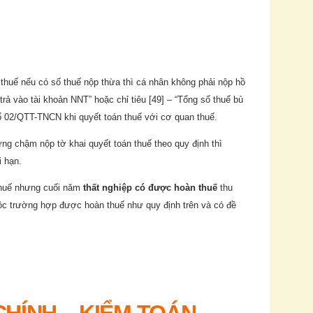
n thuế nếu có số thuế nộp thừa thì cá nhân không phải nộp hồ
trả vào tài khoản NNT” hoặc chỉ tiêu [49] – “Tổng số thuế bù
số 02/QTT-TNCN khi quyết toán thuế với cơ quan thuế.
ng chậm nộp tờ khai quyết toán thuế theo quy định thì
i hạn.
thuế nhưng cuối năm
thất nghiệp có được hoàn thuế
thu
ộc trường hợp được hoàn thuế như quy định trên và có đề
CHÍNH – KIỂM TOÁN