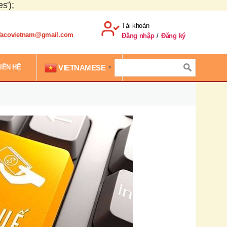
s');
Tài khoản
.facovietnam@gmail.com
Đăng nhập
/
Đăng ký
VIETNAMESE
IÊN HỆ
▼