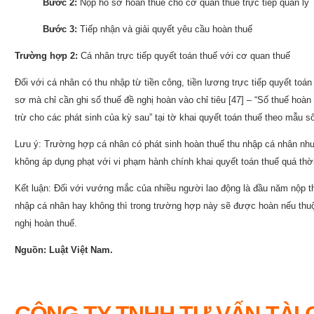
Bước 2:
Nộp hồ sơ hoàn thuế cho cơ quan thuế trực tiếp quản lý
Bước 3:
Tiếp nhận và giải quyết yêu cầu hoàn thuế
Trường hợp 2:
Cá nhân trực tiếp quyết toán thuế với cơ quan thuế
Đối với cá nhân có thu nhập từ tiền công, tiền lương trực tiếp quyết toá
sơ mà chỉ cần ghi số thuế đề nghị hoàn vào chỉ tiêu [47] – “Số thuế hoàn 
trừ cho các phát sinh của kỳ sau” tại tờ khai quyết toán thuế theo mẫu 
Lưu ý: Trường hợp cá nhân có phát sinh hoàn thuế thu nhập cá nhân như
không áp dụng phạt với vi phạm hành chính khai quyết toán thuế quá thờ
Kết luận: Đối với vướng mắc của nhiều người lao động là đầu năm nộp 
nhập cá nhân hay không thì trong trường hợp này sẽ được hoàn nếu thu
nghị hoàn thuế.
Nguồn: Luật Việt Nam.
CÔNG TY TNHH TƯ VẤN TÀI 