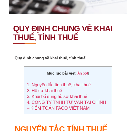
QUY ĐỊNH CHUNG VỀ KHAI
THUẾ, TÍNH THUẾ
Quy định chung về khai thuế, tính thuế
Mục lục bài viết
[
Ẩn bớt
]
1.
Nguyên tắc tính thuế, khai thuế
2.
Hồ sơ khai thuế
3.
Khai bổ sung hồ sơ khai thuế
4.
CÔNG TY TNHH TƯ VẤN TÀI CHÍNH
– KIỂM TOÁN FACO VIỆT NAM
NGUYÊN TẮC TÍNH THUẾ,