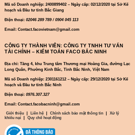
Mã số Doanh nghiệp:
2400899402 – Ngày cấp: 02/12/2020 tại Sở Kế
hoạch và Đầu tư tỉnh Bắc Giang
Điện thoại:
02046 289 789 / 0904 045 113
Email: Contact.facovietnam@gmail.com
CÔNG TY THÀNH VIÊN: CÔNG TY TNHH TƯ VẤN
TÀI CHÍNH – KIỂM TOÁN FACO BẮC NINH
Địa chỉ: Tầng 4, khu Trung tâm Thương mại Hoàng Gia, đường Lạc
Long Quân, Phường Kinh Bắc, Tỉnh Bắc Ninh, Việt Nam
Mã số Doanh nghiệp:
2301161212 – Ngày cấp: 29/12/2020 tại Sở Kế
hoạch và Đầu tư tỉnh Bắc Ninh
Điện thoại:
0976.307.327
Email: Contact.facobacninh@gmail.com
Giới thiệu
|
Liên hệ
|
Chính sách bảo mật thông tin
|
Xử lý
khiếu nại
|
Quy chế hoạt động