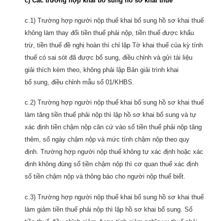
c) Các trường hợp khai bổ sung hồ sơ khai thuế
c.1) Trường hợp người nộp thuế khai bổ sung hồ sơ khai thuế
không làm thay đổi tiền thuế phải nộp, tiền thuế được khấu
trừ, tiền thuế đề nghị hoàn thì chỉ lập Tờ khai thuế của kỳ tính
thuế có sai sót đã được bổ sung, điều chỉnh và gửi tài liệu
giải thích kèm theo, không phải lập Bản giải trình khai
bổ sung, điều chỉnh mẫu số 01/KHBS.
c.2) Trường hợp người nộp thuế khai bổ sung hồ sơ khai thuế
làm tăng tiền thuế phải nộp thì lập hồ sơ khai bổ sung và tự
xác định tiền chậm nộp căn cứ vào số tiền thuế phải nộp tăng
thêm, số ngày chậm nộp và mức tính chậm nộp theo quy
định. Trường hợp người nộp thuế không tự xác định hoặc xác
định không đúng số tiền chậm nộp thì cơ quan thuế xác định
số tiền chậm nộp và thông báo cho người nộp thuế biết.
c.3) Trường hợp người nộp thuế khai bổ sung hồ sơ khai thuế
làm giảm tiền thuế phải nộp thì lập hồ sơ khai bổ sung. Số