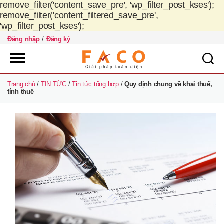
remove_filter('content_save_pre', 'wp_filter_post_kses');
remove_filter('content_filtered_save_pre',
'wp_filter_post_kses');
Đăng nhập
/
Đăng ký
FACO
Trang chủ
/
TIN TỨC
/
Tin tức tổng hợp
/
Quy định chung về khai thuế,
Việt
tính thuế
Nam