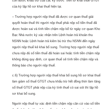
còn được khấu trừ của các kỳ trước” trên tờ khai thuế GTGT
của kỳ lập hồ sơ khai thuế hiện tại.
– Trường hợp người nộp thuế đã được cơ quan thuế giải
quyết hoàn thuế thì người nộp thuế phải nộp số tiền thuế đã
được hoàn sai và tính tiền chậm nộp kể từ ngày cơ quan Kho
Bạc Nhà nước ký xác nhận trên Lệnh hoàn trả khoản thu
NSNN hoặc Lệnh hoàn trả kiêm bù trừ thu NSNN đến ngày
người nộp thuế kê khai bổ sung. Trường hợp người nộp thuế
chưa nộp đủ số tiền thuế đã hoàn sai hoặc tính tiền chậm nộp
không đúng quy định, cơ quan thuế sẽ tính tiền chậm nộp và
thông báo cho người nộp thuế.
c.6) Trường hợp người nộp thuế khai bổ sung hồ sơ khai thuế
làm giảm số thuế GTGT chưa khấu trừ hết đồng thời làm tăng
số thuế GTGT phải nộp của kỳ tính thuế có sai sót thì lập hồ
sơ khai bổ sung.
Người nộp thuế tự xác định tiền chậm nộp căn cứ vào số tiền