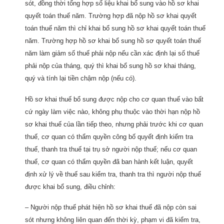
sót, đồng thời tổng hợp số liệu khai bổ sung vào hồ sơ khai
quyết toán thuế năm. Trường hợp đã nộp hồ sơ khai quyết
toán thuế năm thì chỉ khai bổ sung hồ sơ khai quyết toán thuế
năm. Trường hợp hồ sơ khai bổ sung hồ sơ quyết toán thuế
năm làm giảm số thuế phải nộp nếu cần xác định lại số thuế
phải nộp của tháng, quý thì khai bổ sung hồ sơ khai tháng,
quý và tính lại tiền chậm nộp (nếu có).
Hồ sơ khai thuế bổ sung được nộp cho cơ quan thuế vào bất
cứ ngày làm việc nào, không phụ thuộc vào thời hạn nộp hồ
sơ khai thuế của lần tiếp theo, nhưng phải trước khi cơ quan
thuế, cơ quan có thẩm quyền công bố quyết định kiểm tra
thuế, thanh tra thuế tại trụ sở người nộp thuế; nếu cơ quan
thuế, cơ quan có thẩm quyền đã ban hành kết luận, quyết
định xử lý về thuế sau kiểm tra, thanh tra thì người nộp thuế
được khai bổ sung, điều chỉnh:
– Người nộp thuế phát hiện hồ sơ khai thuế đã nộp còn sai
sót nhưng không liên quan đến thời kỳ, phạm vi đã kiểm tra,