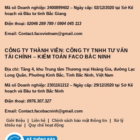
Mã số Doanh nghiệp:
2400899402 – Ngày cấp: 02/12/2020 tại Sở Kế
hoạch và Đầu tư tỉnh Bắc Giang
Điện thoại:
02046 289 789 / 0904 045 113
Email: Contact.facovietnam@gmail.com
CÔNG TY THÀNH VIÊN: CÔNG TY TNHH TƯ VẤN
TÀI CHÍNH – KIỂM TOÁN FACO BẮC NINH
Địa chỉ: Tầng 4, khu Trung tâm Thương mại Hoàng Gia, đường Lạc
Long Quân, Phường Kinh Bắc, Tỉnh Bắc Ninh, Việt Nam
Mã số Doanh nghiệp:
2301161212 – Ngày cấp: 29/12/2020 tại Sở Kế
hoạch và Đầu tư tỉnh Bắc Ninh
Điện thoại:
0976.307.327
Email: Contact.facobacninh@gmail.com
Giới thiệu
|
Liên hệ
|
Chính sách bảo mật thông tin
|
Xử lý
khiếu nại
|
Quy chế hoạt động