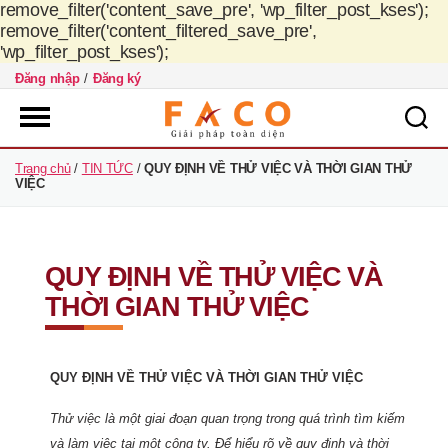
remove_filter('content_save_pre', 'wp_filter_post_kses');
remove_filter('content_filtered_save_pre',
'wp_filter_post_kses');
Đăng nhập
/
Đăng ký
FACO
Trang chủ
/
TIN TỨC
/
QUY ĐỊNH VỀ THỬ VIỆC VÀ THỜI GIAN THỬ
Việt
VIỆC
Nam
QUY ĐỊNH VỀ THỬ VIỆC VÀ
THỜI GIAN THỬ VIỆC
QUY ĐỊNH VỀ THỬ VIỆC VÀ THỜI GIAN THỬ VIỆC
Thử việc là một giai đoạn quan trọng trong quá trình tìm kiếm
và làm việc tại một công ty. Để hiểu rõ về quy định và thời