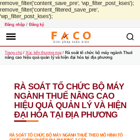
remove_filter('content_save_pre', 'wp_filter_post_kses');
remove_filter('content_filtered_save_pre',
'wp_filter_post_kses');
Đăng nhập
/
Đăng ký
FACO
Trang chủ
/
Xúc tiến thương mại
/
Rà soát tổ chức bộ máy ngành Thuế
Việt
nâng cao hiệu quả quản lý và hiện đại hóa tại địa phương
Nam
RÀ SOÁT TỔ CHỨC BỘ MÁY
NGÀNH THUẾ NÂNG CAO
HIỆU QUẢ QUẢN LÝ VÀ HIỆN
ĐẠI HÓA TẠI ĐỊA PHƯƠNG
RÀ SOÁT TỔ CHỨC BỘ MÁY NGÀNH THUẾ THEO MÔ HÌNH TỔ