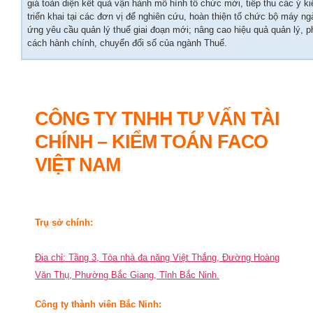
giá toàn diện kết quả vận hành mô hình tổ chức mới, tiếp thu các ý k
triển khai tại các đơn vị để nghiên cứu, hoàn thiện tổ chức bộ máy n
ứng yêu cầu quản lý thuế giai đoạn mới; nâng cao hiệu quả quản lý, 
cách hành chính, chuyển đổi số của ngành Thuế.
CÔNG TY TNHH TƯ VẤN TÀI
CHÍNH – KIỂM TOÁN FACO
VIỆT NAM
Trụ sở chính:
Địa chỉ: Tầng 3, Tòa nhà đa năng Việt Thắng, Đường Hoàng
Văn Thụ, Phường Bắc Giang, Tỉnh Bắc Ninh.
Công ty thành viên Bắc Ninh: