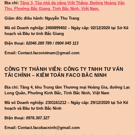
Địa chỉ:
Tầng 3, Tòa nhà đa năng Việt Thắng, Đường Hoàng Văn
Thụ, Phường Bắc Giang, Tỉnh Bắc Ninh, Việt Nam.
Giám đốc điều hành: Nguyễn Thu Trang
Mã số Doanh nghiệp:
2400899402 – Ngày cấp: 02/12/2020 tại Sở Kế
hoạch và Đầu tư tỉnh Bắc Giang
Điện thoại:
02046 289 789 / 0904 045 113
Email: Contact.facovietnam@gmail.com
CÔNG TY THÀNH VIÊN: CÔNG TY TNHH TƯ VẤN
TÀI CHÍNH – KIỂM TOÁN FACO BẮC NINH
Địa chỉ: Tầng 4, khu Trung tâm Thương mại Hoàng Gia, đường Lạc
Long Quân, Phường Kinh Bắc, Tỉnh Bắc Ninh, Việt Nam
Mã số Doanh nghiệp:
2301161212 – Ngày cấp: 29/12/2020 tại Sở Kế
hoạch và Đầu tư tỉnh Bắc Ninh
Điện thoại:
0976.307.327
Email: Contact.facobacninh@gmail.com