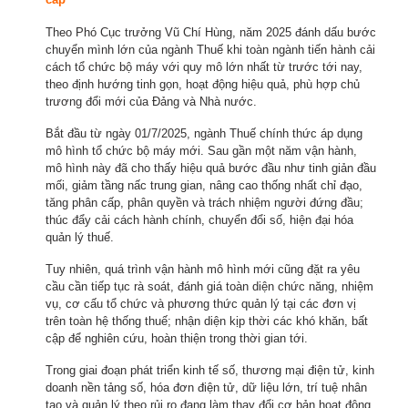
Theo Phó Cục trưởng Vũ Chí Hùng, năm 2025 đánh dấu bước
chuyển mình lớn của ngành Thuế khi toàn ngành tiến hành cải
cách tổ chức bộ máy với quy mô lớn nhất từ trước tới nay,
theo định hướng tinh gọn, hoạt động hiệu quả, phù hợp chủ
trương đổi mới của Đảng và Nhà nước.
Bắt đầu từ ngày 01/7/2025, ngành Thuế chính thức áp dụng
mô hình tổ chức bộ máy mới. Sau gần một năm vận hành,
mô hình này đã cho thấy hiệu quả bước đầu như tinh giản đầu
mối, giảm tầng nấc trung gian, nâng cao thống nhất chỉ đạo,
tăng phân cấp, phân quyền và trách nhiệm người đứng đầu;
thúc đẩy cải cách hành chính, chuyển đổi số, hiện đại hóa
quản lý thuế.
Tuy nhiên, quá trình vận hành mô hình mới cũng đặt ra yêu
cầu cần tiếp tục rà soát, đánh giá toàn diện chức năng, nhiệm
vụ, cơ cấu tổ chức và phương thức quản lý tại các đơn vị
trên toàn hệ thống thuế; nhận diện kịp thời các khó khăn, bất
cập để nghiên cứu, hoàn thiện trong thời gian tới.
Trong giai đoạn phát triển kinh tế số, thương mại điện tử, kinh
doanh nền tảng số, hóa đơn điện tử, dữ liệu lớn, trí tuệ nhân
tạo và quản lý theo rủi ro đang làm thay đổi cơ bản hoạt động