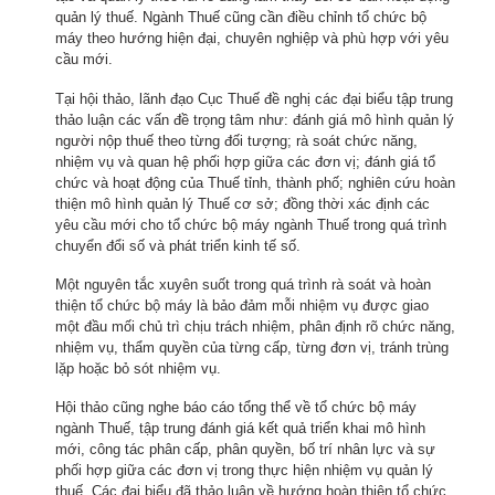
quản lý thuế. Ngành Thuế cũng cần điều chỉnh tổ chức bộ
máy theo hướng hiện đại, chuyên nghiệp và phù hợp với yêu
cầu mới.
Tại hội thảo, lãnh đạo Cục Thuế đề nghị các đại biểu tập trung
thảo luận các vấn đề trọng tâm như: đánh giá mô hình quản lý
người nộp thuế theo từng đối tượng; rà soát chức năng,
nhiệm vụ và quan hệ phối hợp giữa các đơn vị; đánh giá tổ
chức và hoạt động của Thuế tỉnh, thành phố; nghiên cứu hoàn
thiện mô hình quản lý Thuế cơ sở; đồng thời xác định các
yêu cầu mới cho tổ chức bộ máy ngành Thuế trong quá trình
chuyển đổi số và phát triển kinh tế số.
Một nguyên tắc xuyên suốt trong quá trình rà soát và hoàn
thiện tổ chức bộ máy là bảo đảm mỗi nhiệm vụ được giao
một đầu mối chủ trì chịu trách nhiệm, phân định rõ chức năng,
nhiệm vụ, thẩm quyền của từng cấp, từng đơn vị, tránh trùng
lặp hoặc bỏ sót nhiệm vụ.
Hội thảo cũng nghe báo cáo tổng thể về tổ chức bộ máy
ngành Thuế, tập trung đánh giá kết quả triển khai mô hình
mới, công tác phân cấp, phân quyền, bố trí nhân lực và sự
phối hợp giữa các đơn vị trong thực hiện nhiệm vụ quản lý
thuế. Các đại biểu đã thảo luận về hướng hoàn thiện tổ chức