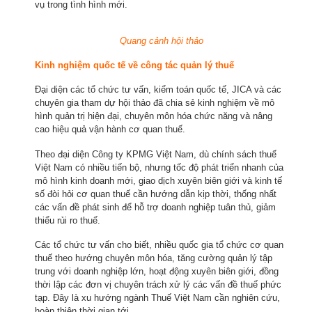
vụ trong tình hình mới.
Quang cảnh hội thảo
Kinh nghiệm quốc tế về công tác quản lý thuế
Đại diện các tổ chức tư vấn, kiểm toán quốc tế, JICA và các
chuyên gia tham dự hội thảo đã chia sẻ kinh nghiệm về mô
hình quản trị hiện đại, chuyên môn hóa chức năng và nâng
cao hiệu quả vận hành cơ quan thuế.
Theo đại diện Công ty KPMG Việt Nam, dù chính sách thuế
Việt Nam có nhiều tiến bộ, nhưng tốc độ phát triển nhanh của
mô hình kinh doanh mới, giao dịch xuyên biên giới và kinh tế
số đòi hỏi cơ quan thuế cần hướng dẫn kịp thời, thống nhất
các vấn đề phát sinh để hỗ trợ doanh nghiệp tuân thủ, giảm
thiểu rủi ro thuế.
Các tổ chức tư vấn cho biết, nhiều quốc gia tổ chức cơ quan
thuế theo hướng chuyên môn hóa, tăng cường quản lý tập
trung với doanh nghiệp lớn, hoạt động xuyên biên giới, đồng
thời lập các đơn vị chuyên trách xử lý các vấn đề thuế phức
tạp. Đây là xu hướng ngành Thuế Việt Nam cần nghiên cứu,
hoàn thiện thời gian tới.