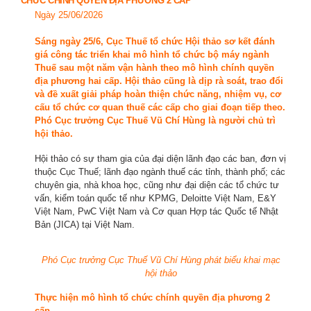
CHỨC CHÍNH QUYỀN ĐỊA PHƯƠNG 2 CẤP
Ngày 25/06/2026
Sáng ngày 25/6, Cục Thuế tổ chức Hội thảo sơ kết đánh
giá công tác triển khai mô hình tổ chức bộ máy ngành
Thuế sau một năm vận hành theo mô hình chính quyền
địa phương hai cấp. Hội thảo cũng là dịp rà soát, trao đổi
và đề xuất giải pháp hoàn thiện chức năng, nhiệm vụ, cơ
cấu tổ chức cơ quan thuế các cấp cho giai đoạn tiếp theo.
Phó Cục trưởng Cục Thuế Vũ Chí Hùng là người chủ trì
hội thảo.
Hội thảo có sự tham gia của đại diện lãnh đạo các ban, đơn vị
thuộc Cục Thuế; lãnh đạo ngành thuế các tỉnh, thành phố; các
chuyên gia, nhà khoa học, cũng như đại diện các tổ chức tư
vấn, kiểm toán quốc tế như KPMG, Deloitte Việt Nam, E&Y
Việt Nam, PwC Việt Nam và Cơ quan Hợp tác Quốc tế Nhật
Bản (JICA) tại Việt Nam.
Phó Cục trưởng Cục Thuế Vũ Chí Hùng phát biểu khai mạc
hội thảo
Thực hiện mô hình tổ chức chính quyền địa phương 2
cấp