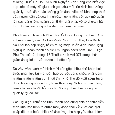
trưởng Thuế TP. Hồ Chí Minh Nguyễn Văn Công cho biết việc
sắp xếp bộ máy đã giúp tinh gọn đầu mối, ổn định hoạt động
quản lý thuế, đảm bảo không gián đoạn việc kê khai, nộp thuế
của người dân và doanh nghiệp. Tuy nhiên, với quy mô quản
lý ngày càng lớn, ngành cần thêm giải pháp về tổ chức, nhân
lực, dữ liệu và công nghệ đáp ứng yêu cầu mới.
Phó trưởng Thuế tỉnh Phú Thọ Đỗ Trọng Bồng cho biết, đơn
vị hiện quản lý các địa bàn Vĩnh Phúc, Phú Thọ, Hòa Bình.
Sau hai lần sáp nhập, tổ chức bộ máy đã ổn định, hoạt động
hiệu quả, hoàn thành chỉ tiêu thu ngân sách năm 2025. Hiện
Phú Thọ có 12 phòng, 16 Thuế cơ sở với 971 công chức,
giảm đáng kể so với trước khi sắp xếp.
Dù vậy, vận hành mô hình mới còn gặp nhiều khó khăn bởi
thiếu nhân lực tại một số Thuế cơ sở, công chức phải kiêm
nhiệm nhiều nhiệm vụ. Thuế tỉnh Phú Thọ đề xuất sớm tuyển
dụng bổ sung nguồn lực, hoàn thiện quy định vị trí việc làm,
biên chế và chế độ hỗ trợ cho đội ngũ thực hiện công tác
quản lý tại cơ sở.
Các đại diện Thuế các tỉnh, thành phố cũng chia sẻ thực tiễn
triển khai mô hình tổ chức mới, đồng thời đề xuất các giải
pháp tiếp tục hoàn thiện để đáp ứng phù hợp yêu cầu nhiệm