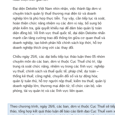
Đại diện Deloitte Việt Nam nhìn nhận, việc thành lập đơn vị
chuyên trách quản lý thuế thương mại điện tử và doanh
nghiệp lớn là phù hợp thực tiễn. Tuy vậy, cần tiếp tục rà soát,
hoàn thiện chức năng nhiệm vụ các đơn vị này, bổ sung bộ
phận kiểm tra, giải quyết khiếu nại để đảm bảo quản lý toàn
diện đồng bộ. Về lĩnh vực thuế quốc tế, đại diện Deloitte nhấn
mạnh cần tăng cường trao đổi thông tin giữa cơ quan thuế và
doanh nghiệp, tạo kênh phản hồi chính sách kịp thời, hỗ trợ
doanh nghiệp thích ứng với các thay đổi.
Chiều ngày 25/6, các đại biểu tiếp tục thảo luận theo 05 nhóm
chuyên môn do các ban, đơn vị thuộc Cục Thuế chủ trì, tập
trung rà soát chức năng, nhiệm vụ trong các lĩnh vực: nghiệp
vụ thuế; chính sách và thuế quốc tế; pháp chế; dự toán –
thống kê thuế; công nghệ, chuyển đổi số và tự động hóa;
quản lý tuân thủ, hỗ trợ người nộp thuế; kiểm tra thuế; quản lý
doanh nghiệp lớn, thương mại điện tử; tổ chức cán bộ, văn
phòng, tài vụ quản trị và các lĩnh vực liên quan.
Theo chương trình, ngày 26/6, các ban, đơn vị thuộc Cục Thuế sẽ tiếp 
thảo, tổng hợp kết quả thảo luận để báo cáo lãnh đạo Cục Thuế xem xé