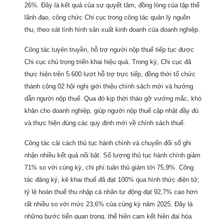
26%. Đây là kết quả của sự quyết tâm, đồng lòng của tập thể
lãnh đạo, công chức Chi cục trong công tác quản lý nguồn
thu, theo sát tình hình sản xuất kinh doanh của doanh nghiệp.
Công tác tuyên truyền, hỗ trợ người nộp thuế tiếp tục được
Chi cục chú trọng triển khai hiệu quả. Trong kỳ, Chi cục đã
thực hiện trên 5.600 lượt hỗ trợ trực tiếp, đồng thời tổ chức
thành công 02 hội nghị giới thiệu chính sách mới và hướng
dẫn người nộp thuế. Qua đó kịp thời tháo gỡ vướng mắc, khó
khăn cho doanh nghiệp, giúp người nộp thuế cập nhật đầy đủ
và thực hiện đúng các quy định mới về chính sách thuế.
Công tác cải cách thủ tục hành chính và chuyển đổi số ghi
nhận nhiều kết quả nổi bật. Số lượng thủ tục hành chính giảm
71% so với cùng kỳ, chi phí tuân thủ giảm tới 75,9%. Công
tác đăng ký, kê khai thuế đã đạt 100% qua hình thức điện tử;
tỷ lệ hoàn thuế thu nhập cá nhân tự động đạt 92,7% cao hơn
rất nhiều so với mức 23,6% của cùng kỳ năm 2025. Đây là
những bước tiến quan trọng, thể hiện cam kết hiện đại hóa