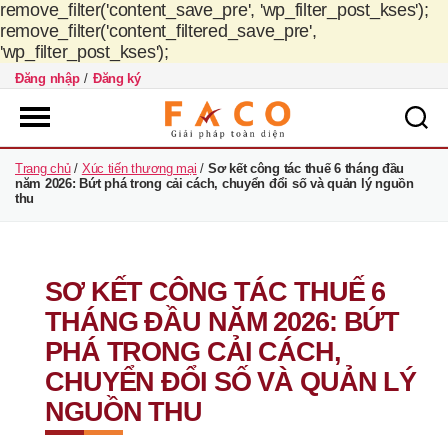
remove_filter('content_save_pre', 'wp_filter_post_kses');
remove_filter('content_filtered_save_pre',
'wp_filter_post_kses');
Đăng nhập
/
Đăng ký
FACO
Trang chủ
/
Xúc tiến thương mại
/
Sơ kết công tác thuế 6 tháng đầu
Việt
năm 2026: Bứt phá trong cải cách, chuyển đổi số và quản lý nguồn
Nam
thu
SƠ KẾT CÔNG TÁC THUẾ 6
THÁNG ĐẦU NĂM 2026: BỨT
PHÁ TRONG CẢI CÁCH,
CHUYỂN ĐỔI SỐ VÀ QUẢN LÝ
NGUỒN THU