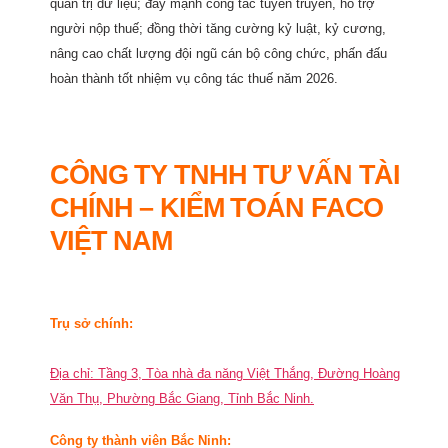
quản trị dữ liệu; đẩy mạnh công tác tuyên truyền, hỗ trợ
người nộp thuế; đồng thời tăng cường kỷ luật, kỷ cương,
nâng cao chất lượng đội ngũ cán bộ công chức, phấn đấu
hoàn thành tốt nhiệm vụ công tác thuế năm 2026.
CÔNG TY TNHH TƯ VẤN TÀI
CHÍNH – KIỂM TOÁN FACO
VIỆT NAM
Trụ sở chính:
Địa chỉ: Tầng 3, Tòa nhà đa năng Việt Thắng, Đường Hoàng
Văn Thụ, Phường Bắc Giang, Tỉnh Bắc Ninh.
Công ty thành viên Bắc Ninh: