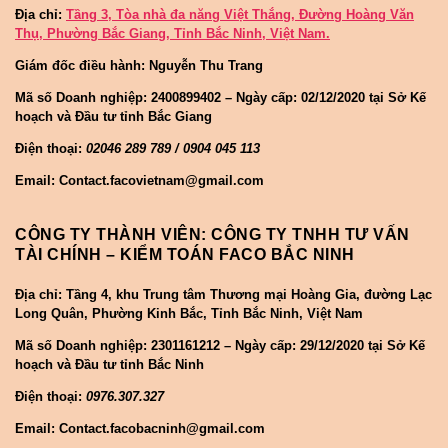
Địa chỉ:
Tầng 3, Tòa nhà đa năng Việt Thắng, Đường Hoàng Văn
Thụ, Phường Bắc Giang, Tỉnh Bắc Ninh, Việt Nam.
Giám đốc điều hành: Nguyễn Thu Trang
Mã số Doanh nghiệp:
2400899402 – Ngày cấp: 02/12/2020 tại Sở Kế
hoạch và Đầu tư tỉnh Bắc Giang
Điện thoại:
02046 289 789 / 0904 045 113
Email: Contact.facovietnam@gmail.com
CÔNG TY THÀNH VIÊN: CÔNG TY TNHH TƯ VẤN
TÀI CHÍNH – KIỂM TOÁN FACO BẮC NINH
Địa chỉ: Tầng 4, khu Trung tâm Thương mại Hoàng Gia, đường Lạc
Long Quân, Phường Kinh Bắc, Tỉnh Bắc Ninh, Việt Nam
Mã số Doanh nghiệp:
2301161212 – Ngày cấp: 29/12/2020 tại Sở Kế
hoạch và Đầu tư tỉnh Bắc Ninh
Điện thoại:
0976.307.327
Email: Contact.facobacninh@gmail.com