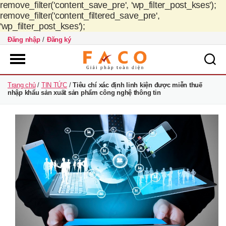
remove_filter('content_save_pre', 'wp_filter_post_kses');
remove_filter('content_filtered_save_pre',
'wp_filter_post_kses');
Đăng nhập
/
Đăng ký
FACO
Trang chủ
/
TIN TỨC
/
Tiêu chí xác định linh kiện được miễn thuế
Việt
nhập khẩu sản xuất sản phẩm công nghệ thông tin
Nam