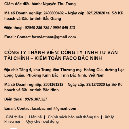
Giám đốc điều hành: Nguyễn Thu Trang
Mã số Doanh nghiệp:
2400899402 – Ngày cấp: 02/12/2020 tại Sở Kế
hoạch và Đầu tư tỉnh Bắc Giang
Điện thoại:
02046 289 789 / 0904 045 113
Email: Contact.facovietnam@gmail.com
CÔNG TY THÀNH VIÊN: CÔNG TY TNHH TƯ VẤN
TÀI CHÍNH – KIỂM TOÁN FACO BẮC NINH
Địa chỉ: Tầng 4, khu Trung tâm Thương mại Hoàng Gia, đường Lạc
Long Quân, Phường Kinh Bắc, Tỉnh Bắc Ninh, Việt Nam
Mã số Doanh nghiệp:
2301161212 – Ngày cấp: 29/12/2020 tại Sở Kế
hoạch và Đầu tư tỉnh Bắc Ninh
Điện thoại:
0976.307.327
Email: Contact.facobacninh@gmail.com
Giới thiệu
|
Liên hệ
|
Chính sách bảo mật thông tin
|
Xử lý
khiếu nại
|
Quy chế hoạt động