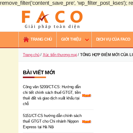
remove_filter('content_save_pre', 'wp_filter_post_kses'); re
FACO
Việt
TRANG CHỦ
GIỚI THIỆU
DỊCH VỤ CỦA FACO
Nam
Trang chủ
/
Xúc tiến thương mại
/
TỔNG HỢP ĐIỂM MỚI CỦA LU
BÀI VIẾT MỚI
Công văn 5200/CT-CS: Hướng dẫn
chi tiết chính sách thuế GTGT, tiền
thuê đất và giao dịch xuất khẩu tại
chỗ
5151/CT-CS hướng dẫn chính sách
thuế GTGT cho Chi nhánh Nippon
Express tại Hà Nội