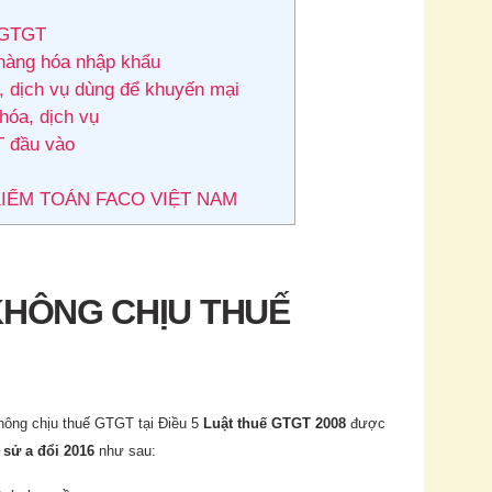
ế GTGT
i hàng hóa nhập khẩu
a, dịch vụ dùng để khuyến mại
hóa, dịch vụ
T đầu vào
KIỂM TOÁN FACO VIỆT NAM
 KHÔNG CHỊU THUẾ
không chịu thuế GTGT tại Điều 5
Luật thuế GTGT 2008
được
 sử a đổi 2016
như sau: