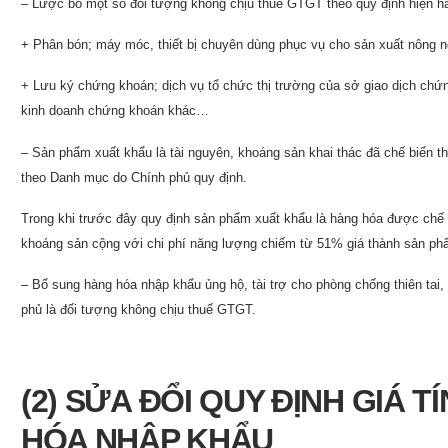
– Lược bỏ một số đối tượng không chịu thuế GTGT theo quy định hiện h
+ Phân bón; máy móc, thiết bị chuyên dùng phục vụ cho sản xuất nông ng
+ Lưu ký chứng khoán; dịch vụ tổ chức thị trường của sở giao dịch chứ
kinh doanh chứng khoán khác…
– Sản phẩm xuất khẩu là tài nguyên, khoáng sản khai thác đã chế biến
theo Danh mục do Chính phủ quy định.
Trong khi trước đây quy định sản phẩm xuất khẩu là hàng hóa được chế biến
khoáng sản cộng với chi phí năng lượng chiếm từ 51% giá thành sản
– Bổ sung hàng hóa nhập khẩu ủng hộ, tài trợ cho phòng chống thiên tai,
phủ là đối tượng không chịu thuế GTGT.
(2) SỬA ĐỔI QUY ĐỊNH GIÁ T
HÓA NHẬP KHẨU