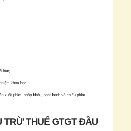
ã bùn;
 nghiệm khoa học
 sản xuất phim; nhập khẩu, phát hành và chiếu phim.
ẤU TRỪ THUẾ GTGT ĐẦU