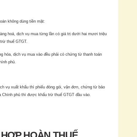
toán không dùng tiền mặt:
hàng hoá, dịch vụ mua từng lần có giá trị dưới hai mươi triệu
 trừ thuế GTGT.
ng hóa, dịch vụ mua vào đều phải có chứng từ thanh toán
hính phủ.
dịch vụ xuất khẩu thì phiếu đóng gói, vận đơn, chứng từ bảo
ủa Chính phủ thì được khấu trừ thuế GTGT đầu vào.
 HỢP HOÀN THUẾ