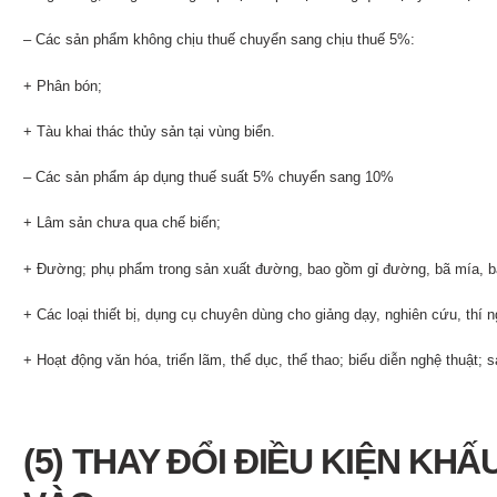
– Các sản phẩm không chịu thuế chuyển sang chịu thuế 5%:
+ Phân bón;
+ Tàu khai thác thủy sản tại vùng biển.
– Các sản phẩm áp dụng thuế suất 5% chuyển sang 10%
+ Lâm sản chưa qua chế biến;
+ Đường; phụ phẩm trong sản xuất đường, bao gồm gỉ đường, bã mía, b
+ Các loại thiết bị, dụng cụ chuyên dùng cho giảng dạy, nghiên cứu, thí
+ Hoạt động văn hóa, triển lãm, thể dục, thể thao; biểu diễn nghệ thuật;
(5) THAY ĐỔI ĐIỀU KIỆN KH