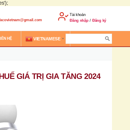
s');
Tài khoản
.facovietnam@gmail.com
Đăng nhập
/
Đăng ký
VIETNAMESE
IÊN HỆ
▼
UẾ GIÁ TRỊ GIA TĂNG 2024