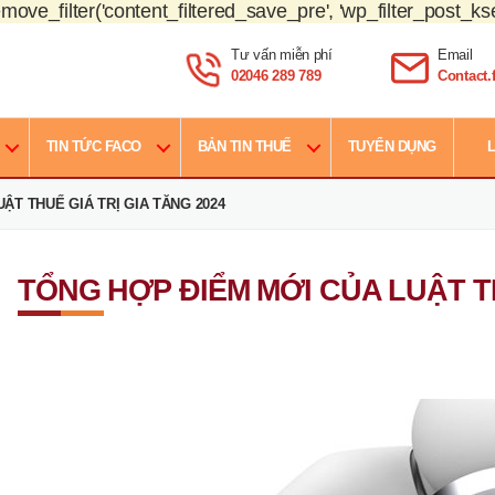
move_filter('content_filtered_save_pre', 'wp_filter_post_kse
Tư vấn miễn phí
Email
02046 289 789
Contact
TIN TỨC FACO
BẢN TIN THUẾ
TUYỂN DỤNG
L
ẬT THUẾ GIÁ TRỊ GIA TĂNG 2024
TỔNG HỢP ĐIỂM MỚI CỦA LUẬT TH