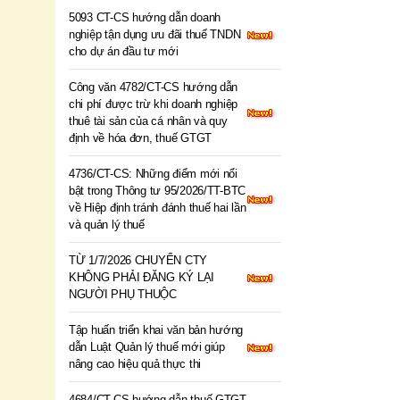
5093 CT-CS hướng dẫn doanh
nghiệp tận dụng ưu đãi thuế TNDN
cho dự án đầu tư mới
Công văn 4782/CT-CS hướng dẫn
chi phí được trừ khi doanh nghiệp
thuê tài sản của cá nhân và quy
định về hóa đơn, thuế GTGT
4736/CT-CS: Những điểm mới nổi
bật trong Thông tư 95/2026/TT-BTC
về Hiệp định tránh đánh thuế hai lần
và quản lý thuế
TỪ 1/7/2026 CHUYỂN CTY
KHÔNG PHẢI ĐĂNG KÝ LẠI
NGƯỜI PHỤ THUỘC
Tập huấn triển khai văn bản hướng
dẫn Luật Quản lý thuế mới giúp
nâng cao hiệu quả thực thi
4684/CT-CS hướng dẫn thuế GTGT