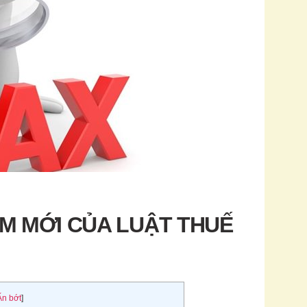
ỂM MỚI CỦA LUẬT THUẾ
Ẩn bớt
]