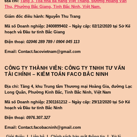
Địa chỉ:
Tầng 3, Tòa nhà đa năng Việt Thắng, Đường Hoàng Văn
Thụ, Phường Bắc Giang, Tỉnh Bắc Ninh, Việt Nam.
Giám đốc điều hành: Nguyễn Thu Trang
Mã số Doanh nghiệp:
2400899402 – Ngày cấp: 02/12/2020 tại Sở Kế
hoạch và Đầu tư tỉnh Bắc Giang
Điện thoại:
02046 289 789 / 0904 045 113
Email: Contact.facovietnam@gmail.com
CÔNG TY THÀNH VIÊN: CÔNG TY TNHH TƯ VẤN
TÀI CHÍNH – KIỂM TOÁN FACO BẮC NINH
Địa chỉ: Tầng 4, khu Trung tâm Thương mại Hoàng Gia, đường Lạc
Long Quân, Phường Kinh Bắc, Tỉnh Bắc Ninh, Việt Nam
Mã số Doanh nghiệp:
2301161212 – Ngày cấp: 29/12/2020 tại Sở Kế
hoạch và Đầu tư tỉnh Bắc Ninh
Điện thoại:
0976.307.327
Email: Contact.facobacninh@gmail.com
Giới thiệu
|
Liên hệ
|
Chính sách bảo mật thông tin
|
Xử lý