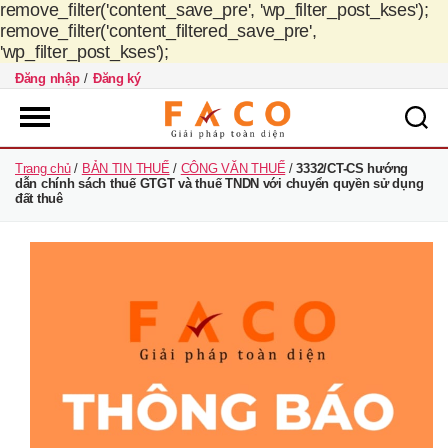
remove_filter('content_save_pre', 'wp_filter_post_kses');
remove_filter('content_filtered_save_pre',
'wp_filter_post_kses');
Đăng nhập
/
Đăng ký
FACO
Trang chủ
/
BẢN TIN THUẾ
/
CÔNG VĂN THUẾ
/
3332/CT-CS hướng
Việt
dẫn chính sách thuế GTGT và thuế TNDN với chuyển quyền sử dụng
Nam
đất thuê