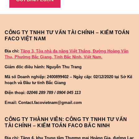
CÔNG TY TNHH TƯ VẤN TÀI CHÍNH – KIỂM TOÁN
FACO VIỆT NAM
Địa chỉ:
Tầng 3, Tòa nhà đa năng Việt Thắng, Đường Hoàng Văn
Thụ, Phường Bắc Giang, Tỉnh Bắc Ninh, Việt Nam.
Giám đốc điều hành: Nguyễn Thu Trang
Mã số Doanh nghiệp:
2400899402 – Ngày cấp: 02/12/2020 tại Sở Kế
hoạch và Đầu tư tỉnh Bắc Giang
Điện thoại:
02046 289 789 / 0904 045 113
Email: Contact.facovietnam@gmail.com
CÔNG TY THÀNH VIÊN: CÔNG TY TNHH TƯ VẤN
TÀI CHÍNH – KIỂM TOÁN FACO BẮC NINH
Địa chỉ: Tầng 4, khu Trung tâm Thương mại Hoàng Gia, đường Lạc