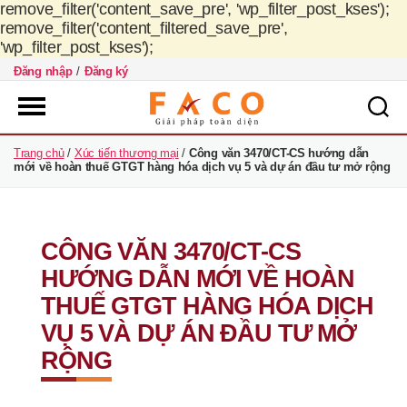
remove_filter('content_save_pre', 'wp_filter_post_kses');
remove_filter('content_filtered_save_pre',
'wp_filter_post_kses');
Đăng nhập
/
Đăng ký
FACO
Trang chủ
/
Xúc tiến thương mại
/
Công văn 3470/CT-CS hướng dẫn
Việt
mới về hoàn thuế GTGT hàng hóa dịch vụ 5 và dự án đầu tư mở rộng
Nam
CÔNG VĂN 3470/CT-CS
HƯỚNG DẪN MỚI VỀ HOÀN
THUẾ GTGT HÀNG HÓA DỊCH
VỤ 5 VÀ DỰ ÁN ĐẦU TƯ MỞ
RỘNG