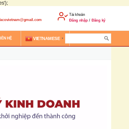
s');
Tài khoản
.facovietnam@gmail.com
Đăng nhập
/
Đăng ký
VIETNAMESE
IÊN HỆ
▼