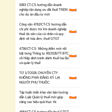
5093 CT-CS hướng dẫn doanh
nghiệp tận dụng ưu đãi thuế TNDN
cho dự án đầu tư mới
Công văn 4782/CT-CS hướng dẫn
chi phí được trừ khi doanh nghiệp
thuê tài sản của cá nhân và quy
định về hóa đơn, thuế GTGT
4736/CT-CS: Những điểm mới nổi
bật trong Thông tư 95/2026/TT-BTC
về Hiệp định tránh đánh thuế hai lần
và quản lý thuế
TỪ 1/7/2026 CHUYỂN CTY
KHÔNG PHẢI ĐĂNG KÝ LẠI
NGƯỜI PHỤ THUỘC
Tập huấn triển khai văn bản hướng
dẫn Luật Quản lý thuế mới giúp
nâng cao hiệu quả thực thi
4684/CT-CS hướng dẫn thuế GTGT