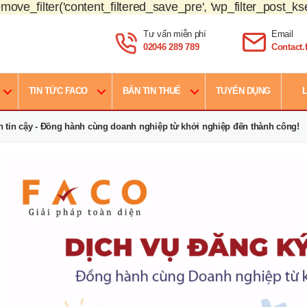
move_filter('content_filtered_save_pre', 'wp_filter_post_kse
Tư vấn miễn phí
Email
02046 289 789
Contact
TIN TỨC FACO
BẢN TIN THUẾ
TUYỂN DỤNG
L
h tin cậy - Đồng hành cùng doanh nghiệp từ khởi nghiệp đến thành công!