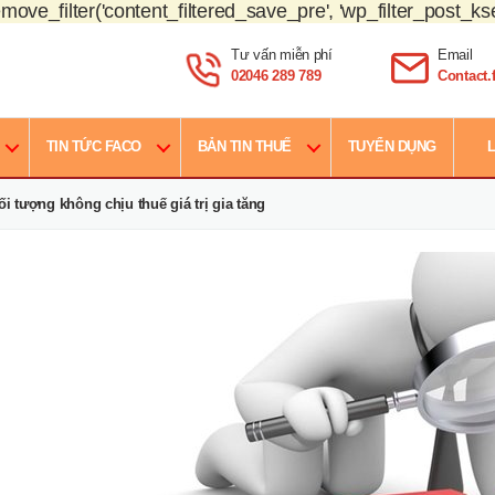
move_filter('content_filtered_save_pre', 'wp_filter_post_kse
Tư vấn miễn phí
Email
02046 289 789
Contact
TIN TỨC FACO
BẢN TIN THUẾ
TUYỂN DỤNG
L
ối tượng không chịu thuế giá trị gia tăng