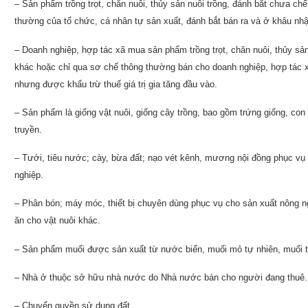
– Sản phẩm trồng trọt, chăn nuôi, thủy sản nuôi trồng, đánh bắt chưa c
thường của tổ chức, cá nhân tự sản xuất, đánh bắt bán ra và ở khâu nh
– Doanh nghiệp, hợp tác xã mua sản phẩm trồng trọt, chăn nuôi, thủy sả
khác hoặc chỉ qua sơ chế thông thường bán cho doanh nghiệp, hợp tác xã k
nhưng được khấu trừ thuế giá trị gia tăng đầu vào.
– Sản phẩm là giống vật nuôi, giống cây trồng, bao gồm trứng giống, con gi
truyền.
– Tưới, tiêu nước; cày, bừa đất; nạo vét kênh, mương nội đồng phục vụ
nghiệp.
– Phân bón; máy móc, thiết bị chuyên dùng phục vụ cho sản xuất nông ng
ăn cho vật nuôi khác.
– Sản phẩm muối được sản xuất từ nước biển, muối mỏ tự nhiên, muối tinh
– Nhà ở thuộc sở hữu nhà nước do Nhà nước bán cho người đang thuê.
– Chuyển quyền sử dụng đất.