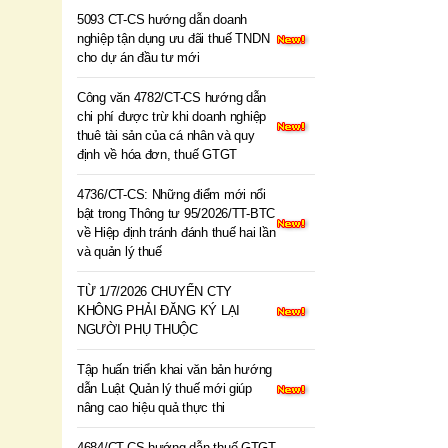
5093 CT-CS hướng dẫn doanh
nghiệp tận dụng ưu đãi thuế TNDN
cho dự án đầu tư mới
Công văn 4782/CT-CS hướng dẫn
chi phí được trừ khi doanh nghiệp
thuê tài sản của cá nhân và quy
định về hóa đơn, thuế GTGT
4736/CT-CS: Những điểm mới nổi
bật trong Thông tư 95/2026/TT-BTC
về Hiệp định tránh đánh thuế hai lần
và quản lý thuế
TỪ 1/7/2026 CHUYỂN CTY
KHÔNG PHẢI ĐĂNG KÝ LẠI
NGƯỜI PHỤ THUỘC
Tập huấn triển khai văn bản hướng
dẫn Luật Quản lý thuế mới giúp
nâng cao hiệu quả thực thi
4684/CT-CS hướng dẫn thuế GTGT