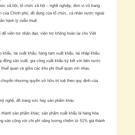
 chức xã hội, tổ chức xã hội – nghề nghiệp, đơn vị vũ trang
nh của Chính phủ; đồ dùng của tổ chức, cá nhân nước ngoài
uẩn hành lý miễn thuế.
để viện trợ nhân đạo, viện trợ không hoàn lại cho Việt
khẩu, tái xuất khẩu; hàng tạm xuất khẩu, tái nhập khẩu;
p đồng sản xuất, gia công xuất khẩu ký kết với bên nước
 thuế quan và giữa các khu phi thuế quan với nhau.
 chuyển nhượng quyền sở hữu trí tuệ theo quy định của
mỹ nghệ, đồ trang sức hay sản phẩm khác.
n thành sản phẩm khác; sản phẩm xuất khẩu là hàng hóa
áng sản cộng với chi phí năng lượng chiếm từ 51% giá thành