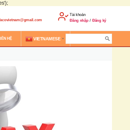
s');
Tài khoản
.facovietnam@gmail.com
Đăng nhập
/
Đăng ký
VIETNAMESE
IÊN HỆ
▼