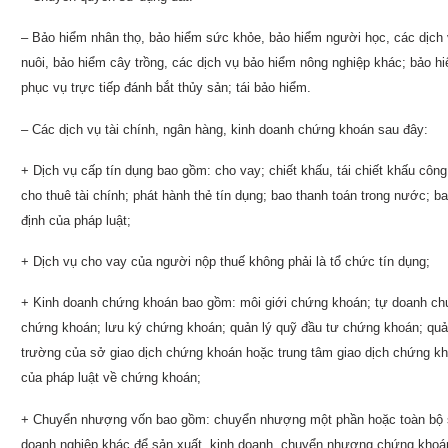
– Bảo hiểm nhân thọ, bảo hiểm sức khỏe, bảo hiểm người học, các dịch 
nuôi, bảo hiểm cây trồng, các dịch vụ bảo hiểm nông nghiệp khác; bảo hiể
phục vụ trực tiếp đánh bắt thủy sản; tái bảo hiểm.
– Các dịch vụ tài chính, ngân hàng, kinh doanh chứng khoán sau đây:
+ Dịch vụ cấp tín dụng bao gồm: cho vay; chiết khấu, tái chiết khấu côn
cho thuê tài chính; phát hành thẻ tín dụng; bao thanh toán trong nước; b
định của pháp luật;
+ Dịch vụ cho vay của người nộp thuế không phải là tổ chức tín dụng;
+ Kinh doanh chứng khoán bao gồm: môi giới chứng khoán; tự doanh chứ
chứng khoán; lưu ký chứng khoán; quản lý quỹ đầu tư chứng khoán; quản
trường của sở giao dịch chứng khoán hoặc trung tâm giao dịch chứng k
của pháp luật về chứng khoán;
+ Chuyển nhượng vốn bao gồm: chuyển nhượng một phần hoặc toàn bộ s
doanh nghiệp khác để sản xuất, kinh doanh, chuyển nhượng chứng khoá