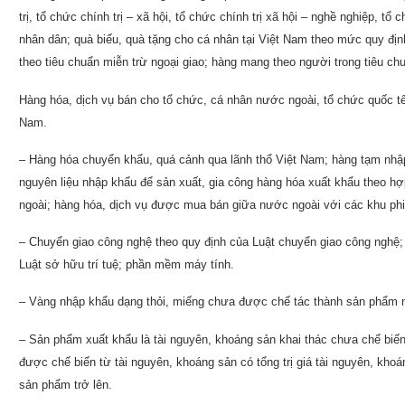
trị, tổ chức chính trị – xã hội, tổ chức chính trị xã hội – nghề nghiệp, tổ
nhân dân; quà biếu, quà tặng cho cá nhân tại Việt Nam theo mức quy đị
theo tiêu chuẩn miễn trừ ngoại giao; hàng mang theo người trong tiêu ch
Hàng hóa, dịch vụ bán cho tổ chức, cá nhân nước ngoài, tổ chức quốc tế 
Nam.
– Hàng hóa chuyển khẩu, quá cảnh qua lãnh thổ Việt Nam; hàng tạm nhập 
nguyên liệu nhập khẩu để sản xuất, gia công hàng hóa xuất khẩu theo hợ
ngoài; hàng hóa, dịch vụ được mua bán giữa nước ngoài với các khu phi
– Chuyển giao công nghệ theo quy định của Luật chuyển giao công nghệ;
Luật sở hữu trí tuệ; phần mềm máy tính.
– Vàng nhập khẩu dạng thỏi, miếng chưa được chế tác thành sản phẩm 
– Sản phẩm xuất khẩu là tài nguyên, khoáng sản khai thác chưa chế biế
được chế biến từ tài nguyên, khoáng sản có tổng trị giá tài nguyên, kho
sản phẩm trở lên.