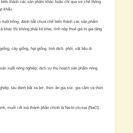
hế biến thành các sản phẩm khác hoặc chỉ qua sơ chế thông
ập khẩu.
n nuôi trồng, đánh bắt chưa chế biến thành các sản phẩm
hác thì không phải kê khai, tính nộp thuế giá trị gia tăng
ống, cây giống, hạt giống, tinh dịch, phôi, vật liệu di
 sản xuất nông nghiệp; dịch vụ thu hoạch sản phẩm nông
hiệp; tàu đánh bắt xa bờ; thức ăn gia súc, gia cầm và thức
, muối i-ốt mà thành phần chính là Na-tri-clo-rua (NaCl).