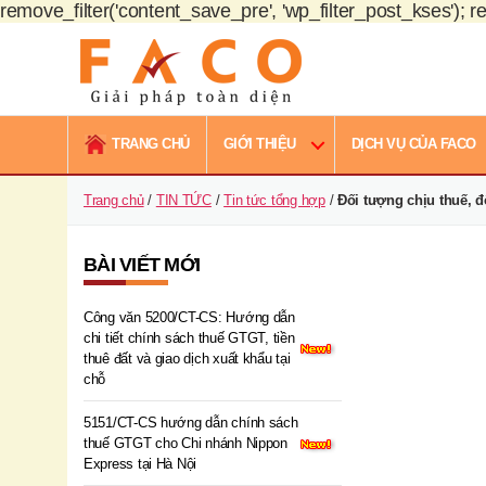
remove_filter('content_save_pre', 'wp_filter_post_kses'); re
FACO
Việt
TRANG CHỦ
GIỚI THIỆU
DỊCH VỤ CỦA FACO
Nam
Trang chủ
/
TIN TỨC
/
Tin tức tổng hợp
/
Đối tượng chịu thuế, đ
BÀI VIẾT MỚI
Công văn 5200/CT-CS: Hướng dẫn
chi tiết chính sách thuế GTGT, tiền
thuê đất và giao dịch xuất khẩu tại
chỗ
5151/CT-CS hướng dẫn chính sách
thuế GTGT cho Chi nhánh Nippon
Express tại Hà Nội