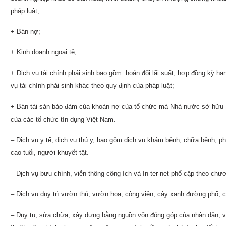
pháp luật;
+ Bán nợ;
+ Kinh doanh ngoại tệ;
+ Dịch vụ tài chính phái sinh bao gồm: hoán đổi lãi suất; hợp đồng kỳ hạ
vụ tài chính phái sinh khác theo quy định của pháp luật;
+ Bán tài sản bảo đảm của khoản nợ của tổ chức mà Nhà nước sở hữu 1
của các tổ chức tín dụng Việt Nam.
– Dịch vụ y tế, dịch vụ thú y, bao gồm dịch vụ khám bệnh, chữa bệnh, p
cao tuổi, người khuyết tật.
– Dịch vụ bưu chính, viễn thông công ích và In-ter-net phổ cập theo chư
– Dịch vụ duy trì vườn thú, vườn hoa, công viên, cây xanh đường phố, c
– Duy tu, sửa chữa, xây dựng bằng nguồn vốn đóng góp của nhân dân, vố