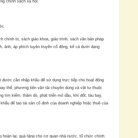
ng chính sách xã hội.
ớc.
h chính trị, sách giáo khoa, giáo trình, sách văn bản pháp
nh, ảnh, áp phích tuyên truyền cổ động, kể cả dưới dạng
uất được cần nhập khẩu để sử dụng trực tiếp cho hoạt động
hay thế, phương tiện vận tải chuyên dùng và vật tư thuộc
 tìm kiếm, thăm dò, phát triển mỏ dầu, khí đốt; tàu bay,
khẩu để tạo tài sản cố định của doanh nghiệp hoặc thuê của
g hoàn lại; quà tặng cho cơ quan nhà nước, tổ chức chính