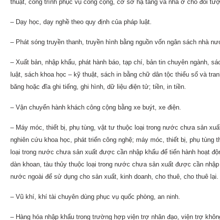
thuật, công trình phục vụ công cộng, cơ sở hạ tầng và nhà ở cho đối tượ
– Dạy học, dạy nghề theo quy định của pháp luật.
– Phát sóng truyền thanh, truyền hình bằng nguồn vốn ngân sách nhà nư
– Xuất bản, nhập khẩu, phát hành báo, tạp chí, bản tin chuyên ngành, sác
luật, sách khoa học – kỹ thuật, sách in bằng chữ dân tộc thiểu số và tra
băng hoặc đĩa ghi tiếng, ghi hình, dữ liệu điện tử; tiền, in tiền.
– Vận chuyển hành khách công cộng bằng xe buýt, xe điện.
– Máy móc, thiết bị, phụ tùng, vật tư thuộc loại trong nước chưa sản x
nghiên cứu khoa học, phát triển công nghệ; máy móc, thiết bị, phụ tùng t
loại trong nước chưa sản xuất được cần nhập khẩu để tiến hành hoạt động
dàn khoan, tàu thủy thuộc loại trong nước chưa sản xuất được cần nhập 
nước ngoài để sử dụng cho sản xuất, kinh doanh, cho thuê, cho thuê lại.
– Vũ khí, khí tài chuyên dùng phục vụ quốc phòng, an ninh.
– Hàng hóa nhập khẩu trong trường hợp viện trợ nhân đạo, viện trợ khôn