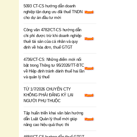
5093 CT-CS hướng dẫn doanh
nghiệp tận dụng ưu đãi thuế TNDN
cho dự án đầu tư mới
Công văn 4782/CT-CS hướng dẫn
chi phí được trừ khi doanh nghiệp
thuê tài sản của cá nhân và quy
định về hóa đơn, thuế GTGT
4736/CT-CS: Những điểm mới nổi
bật trong Thông tư 95/2026/TT-BTC
về Hiệp định tránh đánh thuế hai lần
và quản lý thuế
TỪ 1/7/2026 CHUYỂN CTY
KHÔNG PHẢI ĐĂNG KÝ LẠI
NGƯỜI PHỤ THUỘC
Tập huấn triển khai văn bản hướng
dẫn Luật Quản lý thuế mới giúp
nâng cao hiệu quả thực thi
4684/CT-CS hướng dẫn thuế GTGT