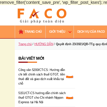
remove_filter('content_save_pre', 'wp_filter_post_kses'); re
FACO
Việt
TRANG CHỦ
GIỚI THIỆU
DỊCH VỤ CỦA FACO
Nam
Trang chủ
/
HƯỚNG DẪN
/
Quyết định 23/2021/QĐ-TTg quy địn
BÀI VIẾT MỚI
Công văn 5200/CT-CS: Hướng dẫn
chi tiết chính sách thuế GTGT, tiền
thuê đất và giao dịch xuất khẩu tại
chỗ
5151/CT-CS hướng dẫn chính sách
thuế GTGT cho Chi nhánh Nippon
Express tại Hà Nội