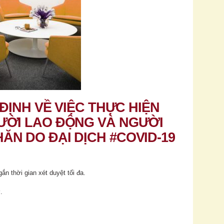
 ĐỊNH VỀ VIỆC THỰC HIỆN
ƯỜI LAO ĐỘNG VÀ NGƯỜI
N DO ĐẠI DỊCH #COVID-19
ắn thời gian xét duyệt tối đa.
.