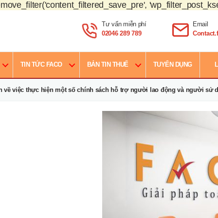
move_filter('content_filtered_save_pre', 'wp_filter_post_kse
Tư vấn miễn phí
Email
02046 289 789
Contact
TIN TỨC FACO
BẢN TIN THUẾ
TUYỂN DỤNG
L
h về việc thực hiện một số chính sách hỗ trợ người lao động và người sử