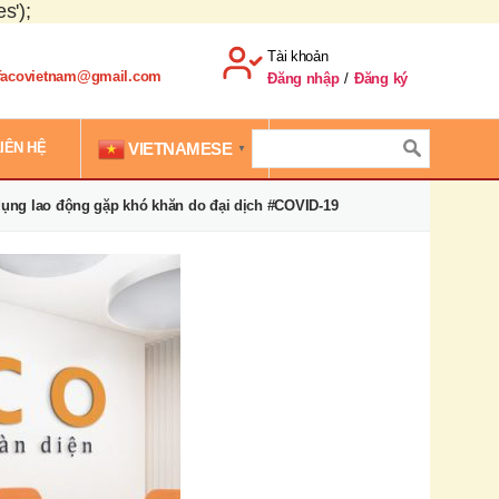
s');
Tài khoản
.facovietnam@gmail.com
Đăng nhập
/
Đăng ký
VIETNAMESE
IÊN HỆ
▼
 dụng lao động gặp khó khăn do đại dịch #COVID-19