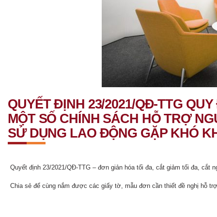
QUYẾT ĐỊNH 23/2021/QĐ-TTG QUY
MỘT SỐ CHÍNH SÁCH HỖ TRỢ NG
SỬ DỤNG LAO ĐỘNG GẶP KHÓ KHĂ
Quyết định 23/2021/QĐ-TTG – đơn giản hóa tối đa, cắt giảm tối đa, cắt ng
Chia sẻ để cùng nắm được các giấy tờ, mẫu đơn cần thiết đề nghị hỗ trợ