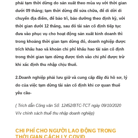
phải tạm thời dừng do sản xuất theo mùa vụ với thời gian
dưới 09 tháng; tạm thời dừng để sửa chữa, để di dời di
chuyển địa điểm, để bảo trì, bảo dưỡng theo định kỳ, với
thời gian dưới 12 tháng, sau đó tài sản cố định tiếp tục
đưa vào phục vụ cho hoạt động sản xuất kinh doanh thì
trong khoảng thời gian tạm dừng đó, doanh nghiệp được
trích khấu hao và khoản chi phí khấu hao tài sản cố định
trong thời gian tạm dừng được tính vào chi phí được trừ
khi xác định thu nhập chịu thuế.
2.Doanh nghiệp phải lưu giữ và cung cấp đầy đủ hồ sơ, lý
do của việc tạm dừng tài sản cố định khi cơ quan thuế
yêu cầu-
( Trích dẫn Công văn Số: 12452/BTC-TCT ngày 09/10/2020
V/v chính sách thuế thu nhập doanh nghiệp)
CHI PHÍ CHO NGƯỜI LAO ĐỘNG TRONG
THỜI GIAN CÁCH LY COVID