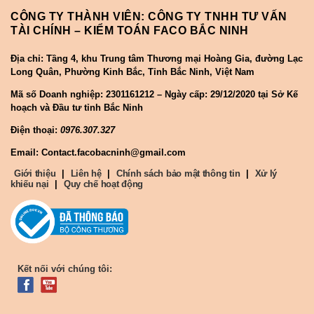
CÔNG TY THÀNH VIÊN: CÔNG TY TNHH TƯ VẤN
TÀI CHÍNH – KIỂM TOÁN FACO BẮC NINH
Địa chỉ: Tầng 4, khu Trung tâm Thương mại Hoàng Gia, đường Lạc
Long Quân, Phường Kinh Bắc, Tỉnh Bắc Ninh, Việt Nam
Mã số Doanh nghiệp:
2301161212 – Ngày cấp: 29/12/2020 tại Sở Kế
hoạch và Đầu tư tỉnh Bắc Ninh
Điện thoại:
0976.307.327
Email: Contact.facobacninh@gmail.com
Giới thiệu
|
Liên hệ
|
Chính sách bảo mật thông tin
|
Xử lý
khiếu nại
|
Quy chế hoạt động
Kết nối với chúng tôi: