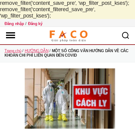
remove_filter('content_save_pre', 'wp_filter_post_kses');
remove_filter('content_filtered_save_pre',
'wp_filter_post_kses');
Đăng nhập
/
Đăng ký
FACO
Trang chủ
/
HƯỚNG DẪN
/
MỘT SỐ CÔNG VĂN HƯỚNG DẪN VỀ CÁC
Việt
KHOẢN CHI PHÍ LIÊN QUAN ĐẾN COVID
Nam