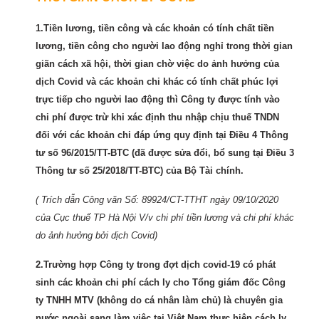
1.Tiền lương, tiền công và các khoản có tính chất tiền
lương, tiền công cho người lao động nghỉ trong thời gian
giãn cách xã hội, thời gian chờ việc do ảnh hưởng của
dịch Covid và các khoản chi khác có tính chất phúc lợi
trực tiếp cho người lao động thì Công ty được tính vào
chi phí được trừ khi xác định thu nhập chịu thuế TNDN
đối với các khoản chi đáp ứng quy định tại Điều 4 Thông
tư số 96/2015/TT-BTC (đã được sửa đổi, bổ sung tại Điều 3
Thông tư số 25/2018/TT-BTC) của Bộ Tài chính.
( Trích dẫn Công văn Số: 89924/CT-TTHT ngày 09/10/2020
của Cục thuế TP Hà Nội V/v chi phí tiền lương và chi phí khác
do ảnh hưởng bởi dịch Covid)
2.Trường hợp Công ty trong đợt dịch covid-19 có phát
sinh các khoản chi phí cách ly cho Tổng giám đốc Công
ty TNHH MTV (không do cá nhân làm chủ) là chuyên gia
nước ngoài sang làm việc tại Việt Nam thực hiện cách ly