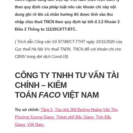
theo quy định của pháp luật nếu các khoản chi này nội
dung ghi rõ tên cá nhân hưởng thì được tính vào thu
nhập chịu thuế TNCN theo quy định tại tiết đ.3.2 Khoản 2
Điều 2 Thông tư 111/2013/TT-BTC.
( Trích dẫn Công văn Số 97748/CT-TTHT ngày 10/11/2020 của
Cục thuế Hà Nội V/v thuế TNDN, TNCN đối với khoản chi cho
CBNV trong đợt dịch Covid-19)
CÔNG TY TNHH TƯ VẤN TÀI
CHÍNH – KIỂM
TOÁN
FACO
VIỆT NAM
Trụ sở chính:
Tầng 5, Tòa nhà 269 Đường Hoàng Văn Thụ,
Phường Xương Giang, Thành phố Bắc Giang, Tỉnh Bắc
Giang, Việt Nam.