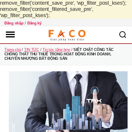
remove_filter('content_save_pre', 'wp_filter_post_kses');
remove_filter('content_filtered_save_pre',
'wp_filter_post_kses');
Đăng nhập
/
Đăng ký
FACO
Trang chủ
/
TIN TỨC
/
Tin tức tổng hợp
/
SIẾT CHẶT CÔNG TÁC
Việt
CHỐNG THẤT THU THUẾ TRONG HOẠT ĐỘNG KINH DOANH,
Nam
CHUYỂN NHƯỢNG BẤT ĐỘNG SẢN