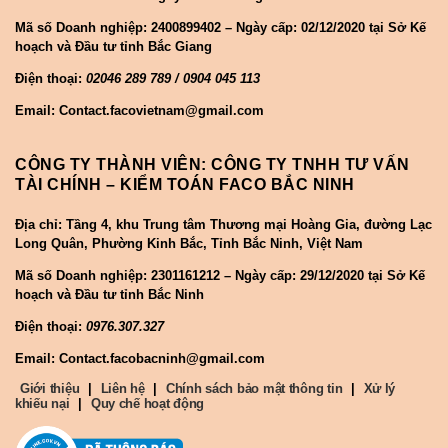
Mã số Doanh nghiệp:
2400899402 – Ngày cấp: 02/12/2020 tại Sở Kế
hoạch và Đầu tư tỉnh Bắc Giang
Điện thoại:
02046 289 789 / 0904 045 113
Email: Contact.facovietnam@gmail.com
CÔNG TY THÀNH VIÊN: CÔNG TY TNHH TƯ VẤN
TÀI CHÍNH – KIỂM TOÁN FACO BẮC NINH
Địa chỉ: Tầng 4, khu Trung tâm Thương mại Hoàng Gia, đường Lạc
Long Quân, Phường Kinh Bắc, Tỉnh Bắc Ninh, Việt Nam
Mã số Doanh nghiệp:
2301161212 – Ngày cấp: 29/12/2020 tại Sở Kế
hoạch và Đầu tư tỉnh Bắc Ninh
Điện thoại:
0976.307.327
Email: Contact.facobacninh@gmail.com
Giới thiệu
|
Liên hệ
|
Chính sách bảo mật thông tin
|
Xử lý
khiếu nại
|
Quy chế hoạt động