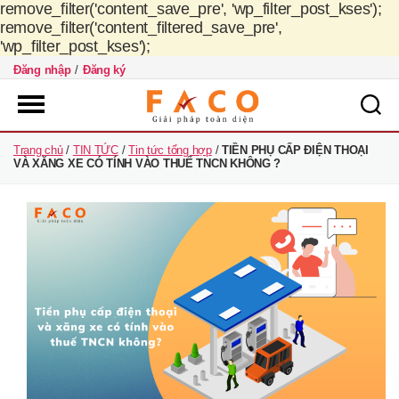
remove_filter('content_save_pre', 'wp_filter_post_kses');
remove_filter('content_filtered_save_pre',
'wp_filter_post_kses');
Đăng nhập
/
Đăng ký
FACO
Trang chủ
/
TIN TỨC
/
Tin tức tổng hợp
/
TIỀN PHỤ CẤP ĐIỆN THOẠI
Việt
VÀ XĂNG XE CÓ TÍNH VÀO THUẾ TNCN KHÔNG ?
Nam