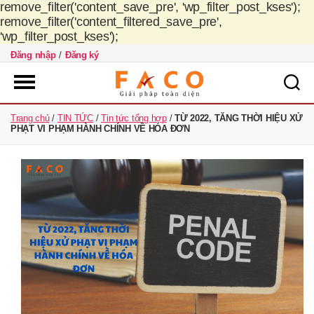
remove_filter('content_save_pre', 'wp_filter_post_kses');
remove_filter('content_filtered_save_pre',
'wp_filter_post_kses');
Đăng nhập
/
Đăng ký
FACO
Trang chủ
/
TIN TỨC
/
Tin tức tổng hợp
/
TỪ 2022, TĂNG THỜI HIỆU XỬ
Việt
PHẠT VI PHẠM HÀNH CHÍNH VỀ HÓA ĐƠN
Nam