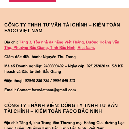
CÔNG TY TNHH TƯ VẤN TÀI CHÍNH – KIỂM TOÁN
FACO VIỆT NAM
Địa chỉ:
Tầng 3, Tòa nhà đa năng Việt Thắng, Đường Hoàng Văn
Thụ, Phường Bắc Giang, Tỉnh Bắc Ninh, Việt Nam.
Giám đốc điều hành: Nguyễn Thu Trang
Mã số Doanh nghiệp:
2400899402 – Ngày cấp: 02/12/2020 tại Sở Kế
hoạch và Đầu tư tỉnh Bắc Giang
Điện thoại:
02046 289 789 / 0904 045 113
Email: Contact.facovietnam@gmail.com
CÔNG TY THÀNH VIÊN: CÔNG TY TNHH TƯ VẤN
TÀI CHÍNH – KIỂM TOÁN FACO BẮC NINH
Địa chỉ: Tầng 4, khu Trung tâm Thương mại Hoàng Gia, đường Lạc
Long Quân, Phường Kinh Bắc, Tỉnh Bắc Ninh, Việt Nam