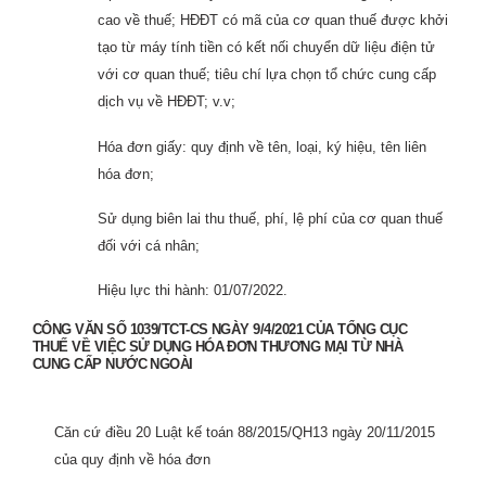
cao về thuế; HĐĐT có mã của cơ quan thuế được khởi
tạo từ máy tính tiền có kết nối chuyển dữ liệu điện tử
với cơ quan thuế; tiêu chí lựa chọn tổ chức cung cấp
dịch vụ về HĐĐT; v.v;
Hóa đơn giấy: quy định về tên, loại, ký hiệu, tên liên
hóa đơn;
Sử dụng biên lai thu thuế, phí, lệ phí của cơ quan thuế
đối với cá nhân;
Hiệu lực thi hành: 01/07/2022.
CÔNG VĂN SỐ 1039/TCT-CS NGÀY 9/4/2021 CỦA TỔNG CỤC
THUẾ VỀ VIỆC SỬ DỤNG HÓA ĐƠN THƯƠNG MẠI TỪ NHÀ
CUNG CẤP NƯỚC NGOÀI
Căn cứ điều 20 Luật kế toán 88/2015/QH13 ngày 20/11/2015
của quy định về hóa đơn