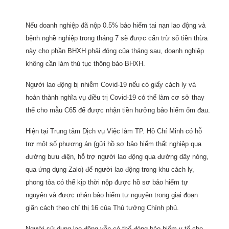
Nếu doanh nghiệp đã nộp 0.5% bảo hiểm tai nạn lao động và
bệnh nghề nghiệp trong tháng 7 sẽ được cấn trừ số tiền thừa
này cho phần BHXH phải đóng của tháng sau, doanh nghiệp
không cần làm thủ tục thông báo BHXH.
Người lao động bị nhiễm Covid-19 nếu có giấy cách ly và
hoàn thành nghĩa vụ điều trị Covid-19 có thể làm cơ sở thay
thế cho mẫu C65 để được nhận tiền hưởng bảo hiểm ốm đau.
Hiện tại Trung tâm Dịch vụ Việc làm TP. Hồ Chí Minh có hỗ
trợ một số phương án (gửi hồ sơ bảo hiểm thất nghiệp qua
đường bưu điện, hỗ trợ người lao động qua đường dây nóng,
qua ứng dụng Zalo) để người lao động trong khu cách ly,
phong tỏa có thể kịp thời nộp được hồ sơ bảo hiểm tự
nguyện và được nhận bảo hiểm tự nguyện trong giai đoạn
giãn cách theo chỉ thị 16 của Thủ tướng Chính phủ.
Người sử dụng lao động vẫn có thể đóng bảo hiểm y tế cho