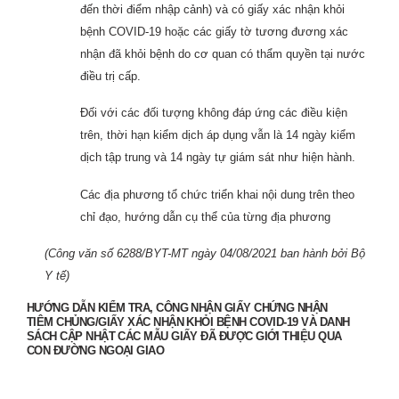
đến thời điểm nhập cảnh) và có giấy xác nhận khỏi
bệnh COVID-19 hoặc các giấy tờ tương đương xác
nhận đã khỏi bệnh do cơ quan có thẩm quyền tại nước
điều trị cấp.
Đối với các đối tượng không đáp ứng các điều kiện
trên, thời hạn kiểm dịch áp dụng vẫn là 14 ngày kiểm
dịch tập trung và 14 ngày tự giám sát như hiện hành.
Các địa phương tổ chức triển khai nội dung trên theo
chỉ đạo, hướng dẫn cụ thể của từng địa phương
(Công văn số 6288/BYT-MT ngày 04/08/2021 ban hành bởi Bộ
Y tế)
HƯỚNG DẪN KIỂM TRA, CÔNG NHẬN GIẤY CHỨNG NHẬN
TIÊM CHỦNG/GIẤY XÁC NHẬN KHỎI BỆNH COVID-19 VÀ DANH
SÁCH CẬP NHẬT CÁC MẪU GIẤY ĐÃ ĐƯỢC GIỚI THIỆU QUA
CON ĐƯỜNG NGOẠI GIAO