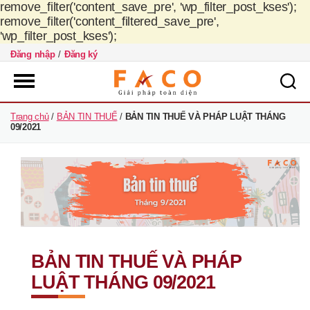
remove_filter('content_save_pre', 'wp_filter_post_kses');
remove_filter('content_filtered_save_pre',
'wp_filter_post_kses');
Đăng nhập
/
Đăng ký
FACO
Trang chủ
/
BẢN TIN THUẾ
/
BẢN TIN THUẾ VÀ PHÁP LUẬT THÁNG
Việt
09/2021
Nam
BẢN TIN THUẾ VÀ PHÁP
LUẬT THÁNG 09/2021