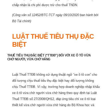
chấp nhận là chi phí được trừ cho thuế TNDN.
(Công văn số 12452/BTC-TCT ngày 09/10/2020 ban hành bởi
Bộ Tài chính)
LUẬT THUẾ TIÊU THỤ ĐẶC
BIỆT
THUẾ TIÊU THỤ ĐẶC BIỆT (“TTĐB”) ĐỐI VỚI XE Ô TÔ VỪA
CHỞ NGƯỜI, VỪA CHỞ HÀNG
Luật Thuế TTĐB không sử dụng thuật ngữ “xe ô tô con” cho
đối tượng chịu thuế tiêu thụ đặc biệt hay đối tượng không
chịu Thuế TTĐB. Vì vậy, trường hợp doanh nghiệp nhập khẩu
xe ô tô vừa chở người vừa chở hàng theo quy định tại Luật
Thuế TTĐB số 27/2008/QH12, đáp ứng tiêu chí xe ô tô loại
thiết kế vừa chở người vừa chở hàng do Bộ Khoa học và