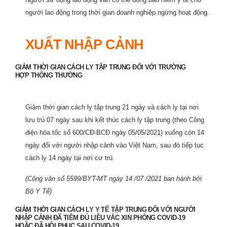
người lao động trong thời gian doanh nghiệp ngừng hoạt động.
XUẤT NHẬP CẢNH
GIẢM THỜI GIAN CÁCH LY TẬP TRUNG ĐỐI VỚI TRƯỜNG
HỢP THÔNG THƯỜNG
Giảm thời gian cách ly tập trung 21 ngày và cách ly tại nơi
lưu trú 07 ngày sau khi kết thúc cách ly tập trung (theo Công
điện hỏa tốc số 600/CĐ-BCĐ ngày 05/05/2021) xuống còn 14
ngày đối với người nhập cảnh vào Việt Nam, sau đó tiếp tục
cách ly 14 ngày tại nơi cư trú.
(Công văn số 5599/BYT-MT ngày 14 /07 /2021 ban hành bởi
Bộ Y Tế)
GIẢM THỜI GIAN CÁCH LY Y TẾ TẬP TRUNG ĐỐI VỚI NGƯỜI
NHẬP CẢNH ĐÃ TIÊM ĐỦ LIỀU VẮC XIN PHÒNG COVID-19
HOẶC ĐÃ HỒI PHỤC SAU COVID-19