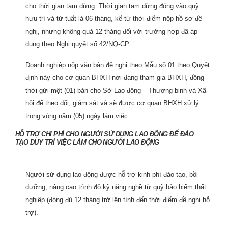
cho thời gian tạm dừng. Thời gian tạm dừng đóng vào quỹ
hưu trí và tử tuất là 06 tháng, kể từ thời điểm nộp hồ sơ đề
nghị, nhưng không quá 12 tháng đối với trường hợp đã áp
dụng theo Nghị quyết số 42/NQ-CP.
Doanh nghiệp nộp văn bản đề nghị theo Mẫu số 01 theo Quyết
định này cho cơ quan BHXH nơi đang tham gia BHXH, đồng
thời gửi một (01) bản cho Sở Lao động – Thương binh và Xã
hội để theo dõi, giám sát và sẽ được cơ quan BHXH xử lý
trong vòng năm (05) ngày làm việc.
HỖ TRỢ CHI PHÍ CHO NGƯỜI SỬ DỤNG LAO ĐỘNG ĐỂ ĐÀO
TẠO DUY TRÌ VIỆC LÀM CHO NGƯỜI LAO ĐỘNG
Người sử dụng lao động được hỗ trợ kinh phí đào tạo, bồi
dưỡng, nâng cao trình độ kỹ năng nghề từ quỹ bảo hiểm thất
nghiệp (đóng đủ 12 tháng trở lên tính đến thời điểm đề nghị hỗ
trợ).