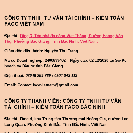
CÔNG TY TNHH TƯ VẤN TÀI CHÍNH – KIỂM TOÁN
FACO VIỆT NAM
Địa chỉ:
Tầng 3, Tòa nhà đa năng Việt Thắng, Đường Hoàng Văn
Thụ, Phường Bắc Giang, Tỉnh Bắc Ninh, Việt Nam.
Giám đốc điều hành: Nguyễn Thu Trang
Mã số Doanh nghiệp:
2400899402 – Ngày cấp: 02/12/2020 tại Sở Kế
hoạch và Đầu tư tỉnh Bắc Giang
Điện thoại:
02046 289 789 / 0904 045 113
Email: Contact.facovietnam@gmail.com
CÔNG TY THÀNH VIÊN: CÔNG TY TNHH TƯ VẤN
TÀI CHÍNH – KIỂM TOÁN FACO BẮC NINH
Địa chỉ: Tầng 4, khu Trung tâm Thương mại Hoàng Gia, đường Lạc
Long Quân, Phường Kinh Bắc, Tỉnh Bắc Ninh, Việt Nam