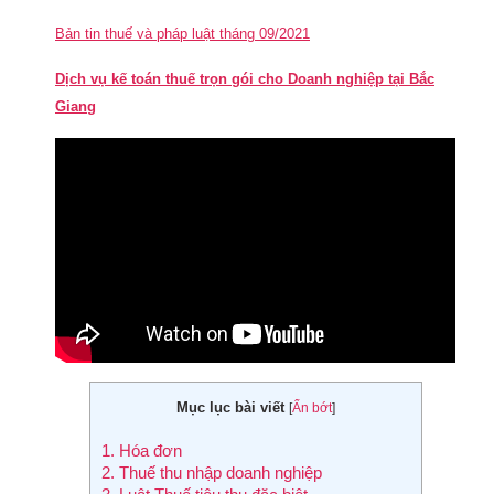
Bản tin thuế và pháp luật tháng 09/2021
Dịch vụ kế toán thuế trọn gói cho Doanh nghiệp tại Bắc
Giang
Mục lục bài viết
[
Ẩn bớt
]
1.
Hóa đơn
2.
Thuế thu nhập doanh nghiệp