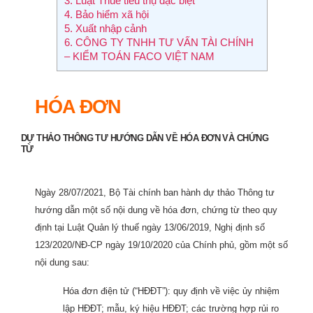
3.
Luật Thuế tiêu thụ đặc biệt
4.
Bảo hiểm xã hội
5.
Xuất nhập cảnh
6.
CÔNG TY TNHH TƯ VẤN TÀI CHÍNH
– KIỂM TOÁN FACO VIỆT NAM
HÓA ĐƠN
DỰ THẢO THÔNG TƯ HƯỚNG DẪN VỀ HÓA ĐƠN VÀ CHỨNG
TỪ
Ngày 28/07/2021, Bộ Tài chính ban hành dự thảo Thông tư
hướng dẫn một số nội dung về hóa đơn, chứng từ theo quy
định tại Luật Quản lý thuế ngày 13/06/2019, Nghị định số
123/2020/NĐ-CP ngày 19/10/2020 của Chính phủ, gồm một số
nội dung sau:
Hóa đơn điện tử (“HĐĐT”): quy định về việc ủy nhiệm
lập HĐĐT; mẫu, ký hiệu HĐĐT; các trường hợp rủi ro