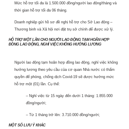
Mức hỗ trợ tối đa là 1.500.000 đồng/người lao động/tháng và
thời gian hỗ trợ tối đa 06 tháng.
Doanh nghiệp gửi hồ sơ đề nghị hỗ trợ cho Sở Lao động –
Thương binh và Xã hội nơi đặt trụ sở chính để được xử lý.
HỖ TRỢ MỘT LẦN CHO NGƯỜI LAO ĐỘNG TẠM HOÃN HỢP
ĐỒNG LAO ĐỘNG, NGHỈ VIỆC KHÔNG HƯỞNG LƯƠNG
Người lao động tạm hoãn hợp đồng lao động, nghỉ việc không
hưởng lương theo yêu cầu của cơ quan Nhà nước có thẩm
quyền để phòng, chống dịch Covid-19 sẽ được hưởng mức
hỗ trợ một (01) lần. Cụ thể:
– Nghỉ việc từ 15 ngày đến dưới 1 tháng: 1.855.000
đồng/người;
– Từ 1 tháng trở lên: 3.710.000 đồng/người;
MỘT SỐ LƯU Ý KHÁC