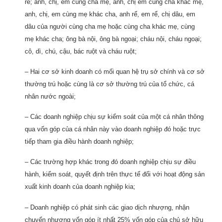
rể; anh, chị, em cùng cha mẹ, anh, chị em cùng cha khác mẹ,
anh, chị, em cùng mẹ khác cha, anh rể, em rể, chị dâu, em
dâu của người cùng cha mẹ hoặc cùng cha khác mẹ, cùng
mẹ khác cha; ông bà nội, ông bà ngoại; cháu nội, cháu ngoại;
cô, dì, chú, cậu, bác ruột và cháu ruột;
– Hai cơ sở kinh doanh có mối quan hệ trụ sở chính và cơ sở
thường trú hoặc cùng là cơ sở thường trú của tổ chức, cá
nhân nước ngoài;
– Các doanh nghiệp chịu sự kiểm soát của một cá nhân thông
qua vốn góp của cá nhân này vào doanh nghiệp đó hoặc trực
tiếp tham gia điều hành doanh nghiệp;
– Các trường hợp khác trong đó doanh nghiệp chịu sự điều
hành, kiểm soát, quyết định trên thực tế đối với hoạt động sản
xuất kinh doanh của doanh nghiệp kia;
– Doanh nghiệp có phát sinh các giao dịch nhượng, nhận
chuyển nhượng vốn góp ít nhất 25% vốn góp của chủ sở hữu