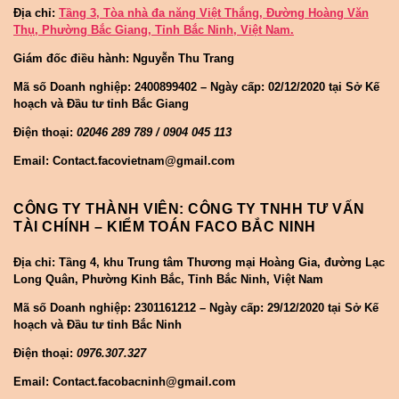
Địa chỉ:
Tầng 3, Tòa nhà đa năng Việt Thắng, Đường Hoàng Văn
Thụ, Phường Bắc Giang, Tỉnh Bắc Ninh, Việt Nam.
Giám đốc điều hành: Nguyễn Thu Trang
Mã số Doanh nghiệp:
2400899402 – Ngày cấp: 02/12/2020 tại Sở Kế
hoạch và Đầu tư tỉnh Bắc Giang
Điện thoại:
02046 289 789 / 0904 045 113
Email: Contact.facovietnam@gmail.com
CÔNG TY THÀNH VIÊN: CÔNG TY TNHH TƯ VẤN
TÀI CHÍNH – KIỂM TOÁN FACO BẮC NINH
Địa chỉ: Tầng 4, khu Trung tâm Thương mại Hoàng Gia, đường Lạc
Long Quân, Phường Kinh Bắc, Tỉnh Bắc Ninh, Việt Nam
Mã số Doanh nghiệp:
2301161212 – Ngày cấp: 29/12/2020 tại Sở Kế
hoạch và Đầu tư tỉnh Bắc Ninh
Điện thoại:
0976.307.327
Email: Contact.facobacninh@gmail.com