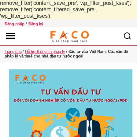
remove_filter('content_save_pre', 'wp_filter_post_kses');
remove_filter('content_filtered_save_pre',
'wp_filter_post_kses');
Đăng nhập
/
Đăng ký
FACO
Trang chủ
/
Hỗ trợ thông tin pháp lý
/
Đầu tư vào Việt Nam: Các vấn đề
Việt
pháp lý và thuế cho nhà đầu tư nước ngoài
Nam