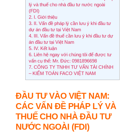
lý và thuế cho nhà đầu tư nước ngoài
(FDI)
2.
I. Giới thiệu
3.
II. Vấn đề pháp lý cần lưu ý khi đầu tư
dự án đầu tư tại Việt Nam
4.
III. Vấn đề thuế cần lưu ý khi đầu tư dự
án đầu tư tại Việt Nam
5.
IV. Kết luận
6.
Liên hệ ngay với chúng tôi để được tư
vấn cụ thể: Mr. Đức: 0981896698
7.
CÔNG TY TNHH TƯ VẤN TÀI CHÍNH
– KIỂM TOÁN FACO VIỆT NAM
ĐẦU TƯ VÀO VIỆT NAM:
CÁC VẤN ĐỀ PHÁP LÝ VÀ
THUẾ CHO NHÀ ĐẦU TƯ
NƯỚC NGOÀI (FDI)